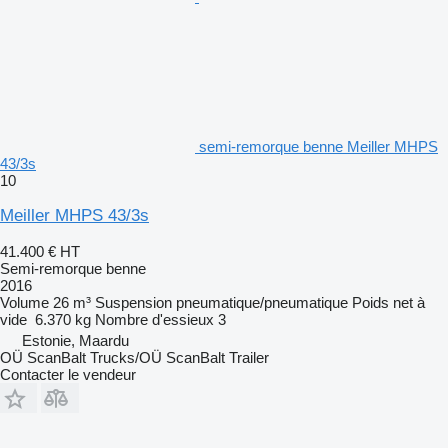
semi-remorque benne Meiller MHPS
43/3s
10
Meiller MHPS 43/3s
41.400 €
HT
Semi-remorque benne
2016
Volume
26 m³
Suspension
pneumatique/pneumatique
Poids net à
vide
6.370 kg
Nombre d'essieux
3
Estonie, Maardu
OÜ ScanBalt Trucks/OÜ ScanBalt Trailer
Contacter le vendeur