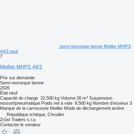
semi-remorque benne Meiller MHPS
44/3 neuf
7
Meiller MHPS 44/3
Prix sur demande
Semi-remorque benne
2026
État
neuf
Capacité de charge
32.500 kg
Volume
26 m³
Suspension
ressort/pneumatique
Poids net à vide
6.500 kg
Nombre d'essieux
3
Marque de la carrosserie
Meiller
Mode de déchargement
arrière
République tchèque, Chrudim
Zrůst Trailers s.r.o.
Contacter le vendeur