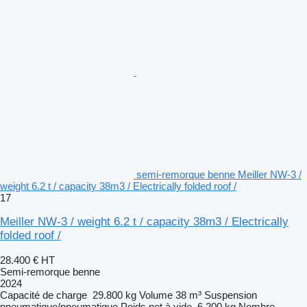
semi-remorque benne Meiller NW-3 /
weight 6.2 t / capacity 38m3 / Electrically folded roof /
17
Meiller NW-3 / weight 6.2 t / capacity 38m3 / Electrically
folded roof /
28.400 €
HT
Semi-remorque benne
2024
Capacité de charge
29.800 kg
Volume
38 m³
Suspension
pneumatique/pneumatique
Poids net à vide
6.200 kg
Nombre