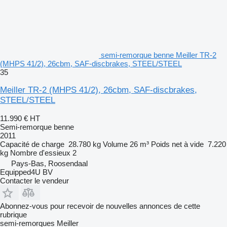
semi-remorque benne Meiller TR-2
(MHPS 41/2), 26cbm, SAF-discbrakes, STEEL/STEEL
35
Meiller TR-2 (MHPS 41/2), 26cbm, SAF-discbrakes,
STEEL/STEEL
11.990 €
HT
Semi-remorque benne
2011
Capacité de charge
28.780 kg
Volume
26 m³
Poids net à vide
7.220
kg
Nombre d'essieux
2
Pays-Bas, Roosendaal
Equipped4U BV
Contacter le vendeur
Abonnez-vous pour recevoir de nouvelles annonces de cette
rubrique
semi-remorques
Meiller