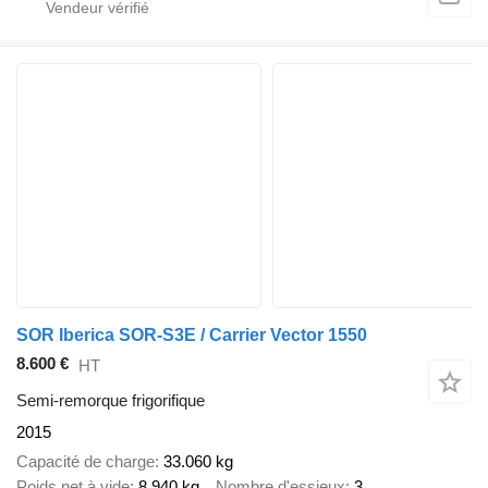
SOR Iberica SOR-S3E / Carrier Vector 1550
8.600 €
HT
Semi-remorque frigorifique
2015
Capacité de charge
33.060 kg
Poids net à vide
8.940 kg
Nombre d'essieux
3