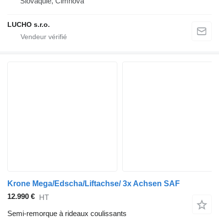
Slovaquie, Čimhová
LUCHO s.r.o.
Krone Mega/Edscha/Liftachse/ 3x Achsen SAF
12.990 €
HT
Semi-remorque à rideaux coulissants