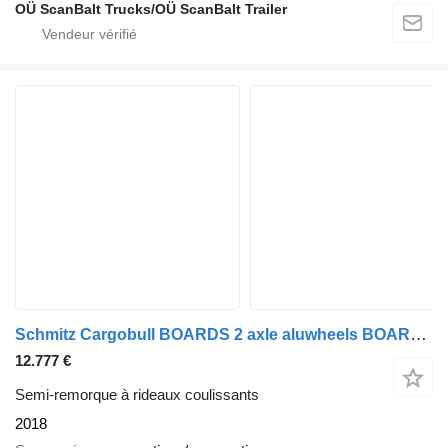
OÜ ScanBalt Trucks/OÜ ScanBalt Trailer
Schmitz Cargobull BOARDS 2 axle aluwheels BOARDWAND from DE Germany TOP1 CODNITION
12.777 €
Semi-remorque à rideaux coulissants
2018