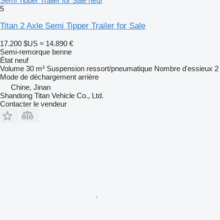
Semi Tipper Trailer for Sale neuf
5
Titan 2 Axle Semi Tipper Trailer for Sale
17.200 $US
≈ 14.890 €
Semi-remorque benne
État
neuf
Volume
30 m³
Suspension
ressort/pneumatique
Nombre d'essieux
2
Mode de déchargement
arrière
Chine, Jinan
Shandong Titan Vehicle Co., Ltd.
Contacter le vendeur