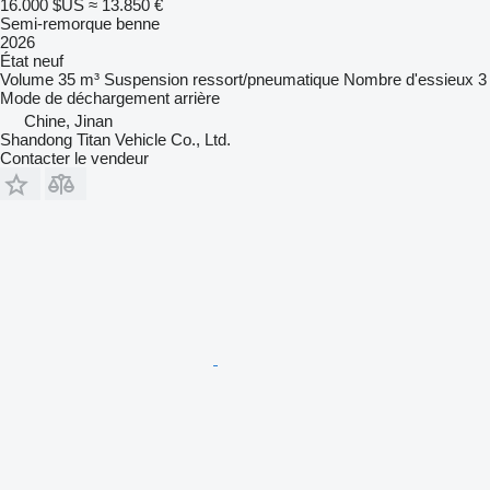
16.000 $US
≈ 13.850 €
Semi-remorque benne
2026
État
neuf
Volume
35 m³
Suspension
ressort/pneumatique
Nombre d'essieux
3
Mode de déchargement
arrière
Chine, Jinan
Shandong Titan Vehicle Co., Ltd.
Contacter le vendeur