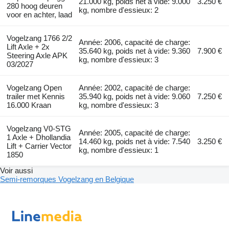
21.000 kg, poids net à vide: 9.000
3.250 €
280 hoog deuren
kg, nombre d'essieux: 2
voor en achter, laad
Vogelzang 1766 2/2
Année: 2006, capacité de charge:
Lift Axle + 2x
35.640 kg, poids net à vide: 9.360
7.900 €
Steering Axle APK
kg, nombre d'essieux: 3
03/2027
Vogelzang Open
Année: 2002, capacité de charge:
trailer met Kennis
35.940 kg, poids net à vide: 9.060
7.250 €
16.000 Kraan
kg, nombre d'essieux: 3
Vogelzang V0-STG
Année: 2005, capacité de charge:
1 Axle + Dhollandia
14.460 kg, poids net à vide: 7.540
3.250 €
Lift + Carrier Vector
kg, nombre d'essieux: 1
1850
Voir aussi
Semi-remorques Vogelzang en Belgique