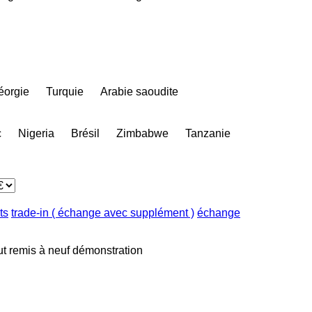
éorgie
Turquie
Arabie saoudite
c
Nigeria
Brésil
Zimbabwe
Tanzanie
ts
trade-in ( échange avec supplément )
échange
ut
remis à neuf
démonstration