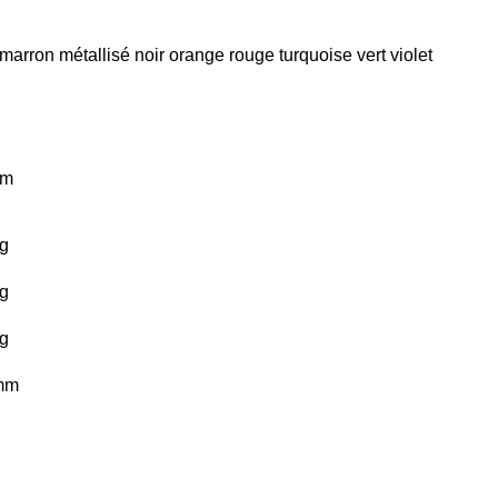
marron
métallisé
noir
orange
rouge
turquoise
vert
violet
km
g
g
g
mm