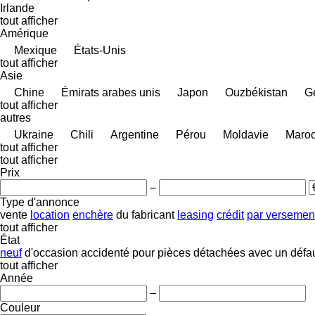
Irlande
tout afficher
Amérique
Mexique
États-Unis
tout afficher
Asie
Chine
Émirats arabes unis
Japon
Ouzbékistan
G
tout afficher
autres
Ukraine
Chili
Argentine
Pérou
Moldavie
Maro
tout afficher
tout afficher
Prix
–
Type d'annonce
vente
location
enchère
du fabricant
leasing
crédit
par versemen
tout afficher
État
neuf
d'occasion
accidenté
pour pièces détachées
avec un défa
tout afficher
Année
–
Couleur