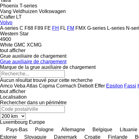
Tatra
Phoenix
T-series
Vang
Veldhuizen
Volkswagen
Crafter
LT
Volvo
A-series
C
F88
F89
FE
FH
FL
FM
FMX
G-series
L-series
N-ser
Western Star
4900
White GMC
XCMG
tout afficher
Grue auxiliaire de chargement
Grue auxiliaire de chargement
Marque de la grue auxiliaire de chargement
Aucun résultat trouvé pour cette recherche
Amco Veba
Atlas
Copma
Cormach
Diebolt
Effer
Epsilon
Fassi
tout afficher
Localisation
Rechercher dans un périmètre
Luxembourg
Europe
Pays-Bas
Pologne
Allemagne
Belgique
Lituanie
Estonie
Slovaquie
Danemark
Croatie
Finlande
B