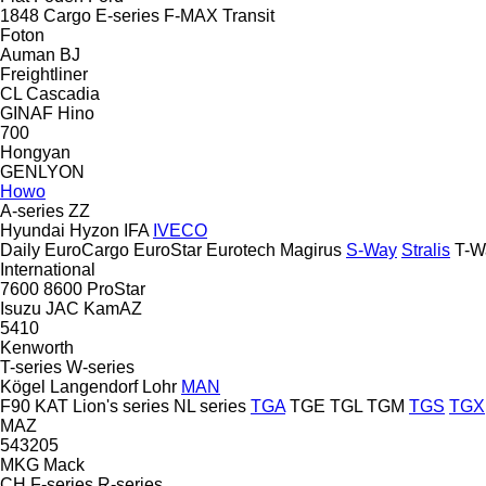
1848
Cargo
E-series
F-MAX
Transit
Foton
Auman
BJ
Freightliner
CL
Cascadia
GINAF
Hino
700
Hongyan
GENLYON
Howo
A-series
ZZ
Hyundai
Hyzon
IFA
IVECO
Daily
EuroCargo
EuroStar
Eurotech
Magirus
S-Way
Stralis
T-W
International
7600
8600
ProStar
Isuzu
JAC
KamAZ
5410
Kenworth
T-series
W-series
Kögel
Langendorf
Lohr
MAN
F90
KAT
Lion's series
NL series
TGA
TGE
TGL
TGM
TGS
TGX
MAZ
543205
MKG
Mack
CH
F-series
R-series