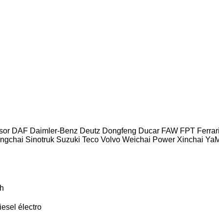
sor
DAF
Daimler-Benz
Deutz
Dongfeng
Ducar
FAW
FPT
Ferrar
ngchai
Sinotruk
Suzuki
Teco
Volvo
Weichai Power
Xinchai
Ya
h
diesel
électro