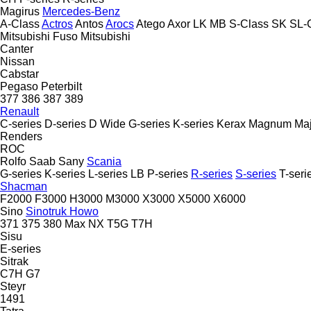
Magirus
Mercedes-Benz
A-Class
Actros
Antos
Arocs
Atego
Axor
LK
MB
S-Class
SK
SL-
Mitsubishi Fuso
Mitsubishi
Canter
Nissan
Cabstar
Pegaso
Peterbilt
377
386
387
389
Renault
C-series
D-series
D Wide
G-series
K-series
Kerax
Magnum
Maj
Renders
ROC
Rolfo
Saab
Sany
Scania
G-series
K-series
L-series
LB
P-series
R-series
S-series
T-seri
Shacman
F2000
F3000
H3000
M3000
X3000
X5000
X6000
Sino
Sinotruk Howo
371
375
380
Max
NX
T5G
T7H
Sisu
E-series
Sitrak
C7H
G7
Steyr
1491