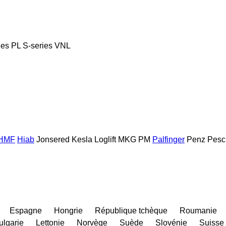
ies
PL
S-series
VNL
HMF
Hiab
Jonsered
Kesla
Loglift
MKG
PM
Palfinger
Penz
Pesc
Espagne
Hongrie
République tchèque
Roumanie
ulgarie
Lettonie
Norvège
Suède
Slovénie
Suisse