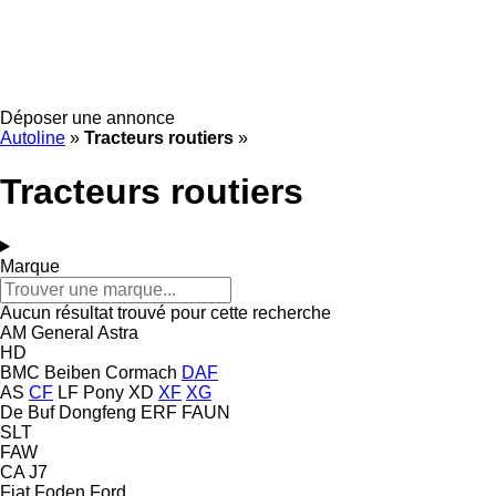
Déposer une annonce
Autoline
»
Tracteurs routiers
»
Tracteurs routiers
Marque
Aucun résultat trouvé pour cette recherche
AM General
Astra
HD
BMC
Beiben
Cormach
DAF
AS
CF
LF
Pony
XD
XF
XG
De Buf
Dongfeng
ERF
FAUN
SLT
FAW
CA
J7
Fiat
Foden
Ford