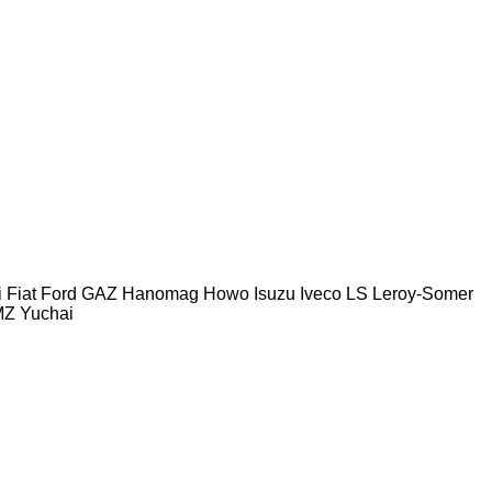
i
Fiat
Ford
GAZ
Hanomag
Howo
Isuzu
Iveco
LS
Leroy-Somer
MZ
Yuchai