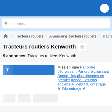
Tracteurs routiers
Américains tracteurs routiers
Tract
Tracteurs routiers Kenworth
9 annonces:
Tracteurs routiers Kenworth
Mise en ligne
Par ordre
décroissant
Par ordre croissant
Année - les plus récentes en
premier
Année - les plus
anciens au début
Kilométrage
⬊
Kilométrage ⬈