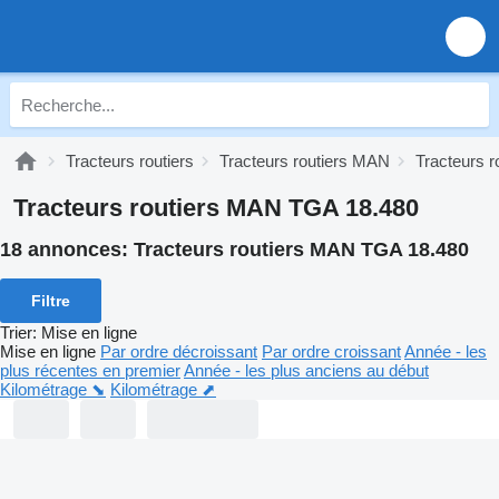
Tracteurs routiers
Tracteurs routiers MAN
Tracteurs 
Tracteurs routiers MAN TGA 18.480
18 annonces:
Tracteurs routiers MAN TGA 18.480
Filtre
Trier
:
Mise en ligne
Mise en ligne
Par ordre décroissant
Par ordre croissant
Année - les
plus récentes en premier
Année - les plus anciens au début
Kilométrage ⬊
Kilométrage ⬈