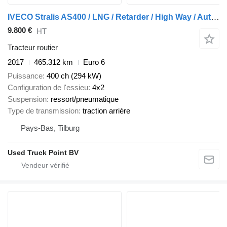
IVECO Stralis AS400 / LNG / Retarder / High Way / Automatic / 465 DKM
9.800 €
HT
Tracteur routier
2017
465.312 km
Euro 6
Puissance
400 ch (294 kW)
Configuration de l'essieu
4x2
Suspension
ressort/pneumatique
Type de transmission
traction arrière
Pays-Bas, Tilburg
Used Truck Point BV