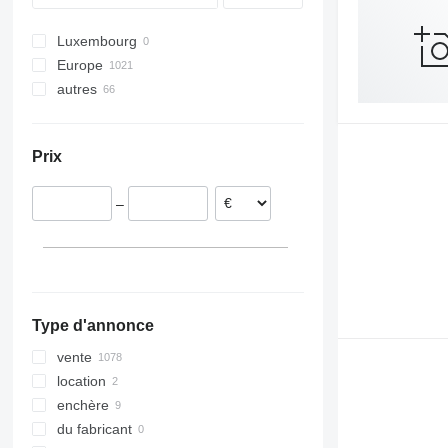
Premium 440
Premium 450
Luxembourg
Premium 460
Europe
Premium Lander
autres
Pologne
Pays-Bas
Ukraine
Belgique
Argentine
Prix
Espagne
France
–
Hongrie
Portugal
République tchèque
tout afficher
Type d'annonce
vente
location
enchère
du fabricant