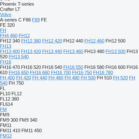
Phoenix
T-series
Crafter
LT
Volvo
A-series
C
F88
F89
FE
FE 320
FH
FH4 460
FH12
FH12 340
FH12 380
FH12 420
FH12 440
FH12 460
FH12 500
FH13
FH13 400
FH13 420
FH13 440
FH13 460
FH13 480
FH13 500
FH13
520
FH13 540
FH16
FH16 470
FH16 520
FH16 540
FH16 550
FH16 580
FH16 600
FH16
610
FH16 650
FH16 660
FH16 700
FH16 750
FH16 780
FH 400
FH 420
FH 440
FH 460
FH 480
FH 500
FH 510
FH 520
FH
540
FH 750
FL
FL10
FL12
FL12 380
FL614
FM
FM9
FM9 300
FM9 340
FM11
FM11 410
FM11 450
FM12