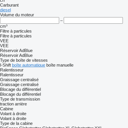
ch
Carburant
diesel
Volume du moteur
–
cm³
Filtre à particules
Filtre à particules
VEE
VEE
Réservoir AdBlue
Réservoir AdBlue
Type de boîte de vitesses
I-Shift
boîte automatique
boîte manuelle
Ralentisseur
Ralentisseur
Graissage centralisé
Graissage centralisé
Blocage du différentiel
Blocage du différentiel
Type de transmission
traction arrière
Cabine
Volant à droite
Volant à droite
Type de la cabine