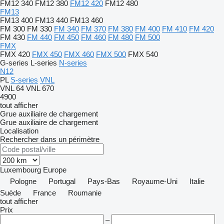
FM12 340
FM12 380
FM12 420
FM12 480
FM13
FM13 400
FM13 440
FM13 460
FM 300
FM 330
FM 340
FM 370
FM 380
FM 400
FM 410
FM 420
FM 430
FM 440
FM 450
FM 460
FM 480
FM 500
FMX
FMX 420
FMX 450
FMX 460
FMX 500
FMX 540
G-series
L-series
N-series
N12
PL
S-series
VNL
VNL 64
VNL 670
4900
tout afficher
Grue auxiliaire de chargement
Grue auxiliaire de chargement
Localisation
Rechercher dans un périmètre
Luxembourg
Europe
Pologne
Portugal
Pays-Bas
Royaume-Uni
Italie
Suède
France
Roumanie
tout afficher
Prix
–