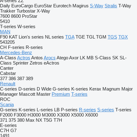
A-series
ZZ
Daily
EuroCargo
EuroStar
Eurotech
Magirus
S-Way
Stralis
T-Way
Trakker
Turbostar
X-Way
7600
8600
ProStar
5410
T-series
W-series
MAN
F90
KAT
Lion's series
NL series
TGA
TGE
TGL
TGM
TGS
TGX
543205
CH
F-series
R-series
Mercedes-Benz
A-Class
Actros
Antos
Arocs
Atego
Axor
LK
MB
S-Class
SK
SL-
Class
Sprinter
Zetros
eActros
Canter
Cabstar
377
386
387
389
Renault
C-series
D-series
D Wide
G-series
K-series
Kerax
Magnum
Major
Manager
Mascott
Master
Premium
T-series
ROC
Scania
G-series
K-series
L-series
LB
P-series
R-series
S-series
T-series
F2000
F3000
H3000
M3000
X3000
X5000
X6000
371
375
380
Max
NX
T5G
T7H
E-series
C7H
G7
1491