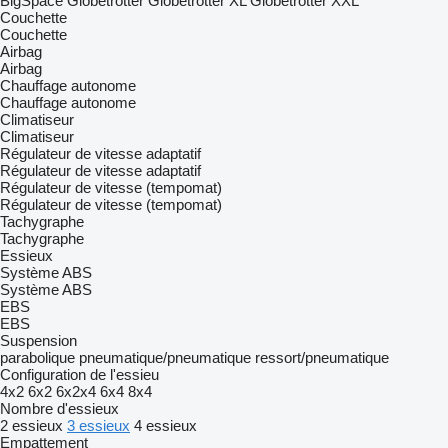
BigSpace
Globetrotter
Globetrotter XL
Globetrotter XXL
Couchette
Couchette
Airbag
Airbag
Chauffage autonome
Chauffage autonome
Climatiseur
Climatiseur
Régulateur de vitesse adaptatif
Régulateur de vitesse adaptatif
Régulateur de vitesse (tempomat)
Régulateur de vitesse (tempomat)
Tachygraphe
Tachygraphe
Essieux
Système ABS
Système ABS
EBS
EBS
Suspension
parabolique
pneumatique/pneumatique
ressort/pneumatique
Configuration de l'essieu
4x2
6x2
6x2x4
6x4
8x4
Nombre d'essieux
2 essieux
3 essieux
4 essieux
Empattement