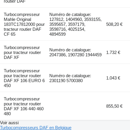
routier DAF
Turbocompresseur
Numéro de catalogue:
Mahle Original
127812, 1404960, 3593155,
183TC17812000 pour
3595657, 3597179,
508,20 €
tracteur routier DAF
3598716, 4025154,
CF 65
4894599
Turbocompresseur
Numéro de catalogue:
pour tracteur routier
1.732 €
2047386, 1907280 1944459
DAF XF
Turbocompresseur
pour tracteur routier
Numéro de catalogue:
1.043 €
DAF XF 106 EURO 6
2301190 5700380
450
Turbocompresseur
pour tracteur routier
855,50 €
DAF XF 106 440 460
480
Voir aussi
Turbocompresseurs DAF en Belgique