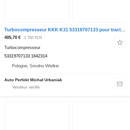
Turbocompresseur KKK K31 53319707133 pour tracteur routier DAF
405,70 €
1.750 PLN
Turbocompresseur
53319707133 1642314
Pologne, Smolno Wielkie
Auto Perfekt Michał Urbaniak