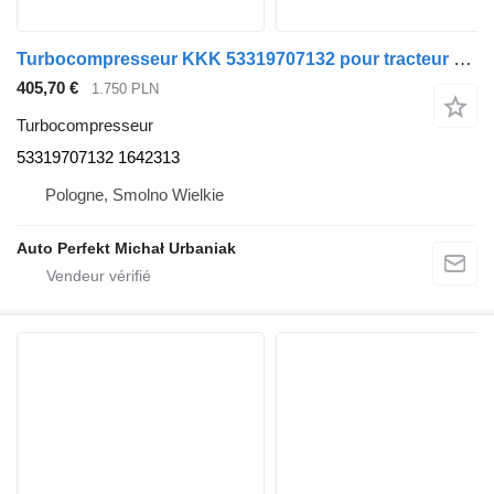
Turbocompresseur KKK 53319707132 pour tracteur routier DAF
405,70 €
1.750 PLN
Turbocompresseur
53319707132 1642313
Pologne, Smolno Wielkie
Auto Perfekt Michał Urbaniak