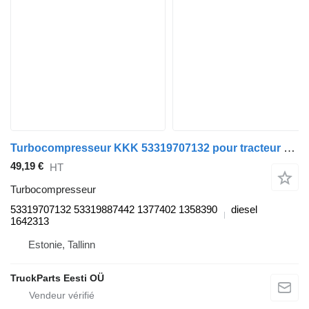
Turbocompresseur KKK 53319707132 pour tracteur routier DAF 65CF, 75CF, 85CF, 95XF (1997-2002)
49,19 €
HT
Turbocompresseur
53319707132 53319887442 1377402 1358390
diesel
1642313
Estonie, Tallinn
TruckParts Eesti OÜ