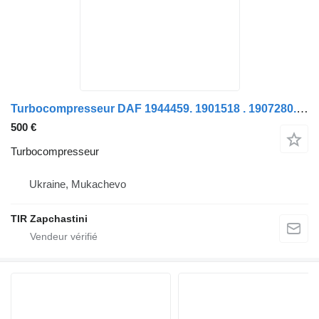
Turbocompresseur DAF 1944459. 1901518 . 1907280. 1944459. 2047386 3781187. 3783794.53 pour camion DAF xf 106
500 €
Turbocompresseur
Ukraine, Mukachevo
TIR Zapchastini