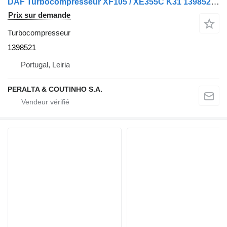
DAF Turbocompresseur XF105 / XE355C K31 1398521 pour tracteur routier DAF XF 105
Prix sur demande
Turbocompresseur
1398521
Portugal, Leiria
PERALTA & COUTINHO S.A.