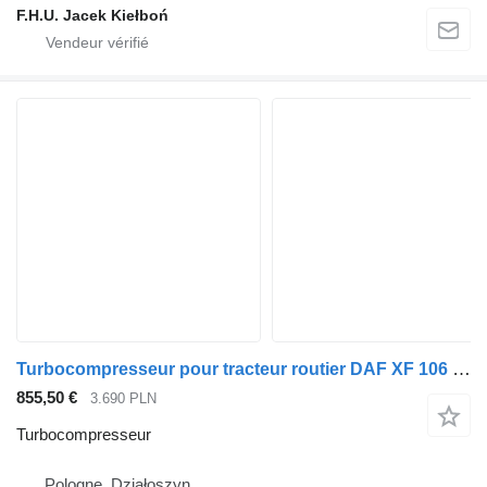
F.H.U. Jacek Kiełboń
Turbocompresseur pour tracteur routier DAF XF 106 440 460 480
855,50 €
3.690 PLN
Turbocompresseur
Pologne, Działoszyn