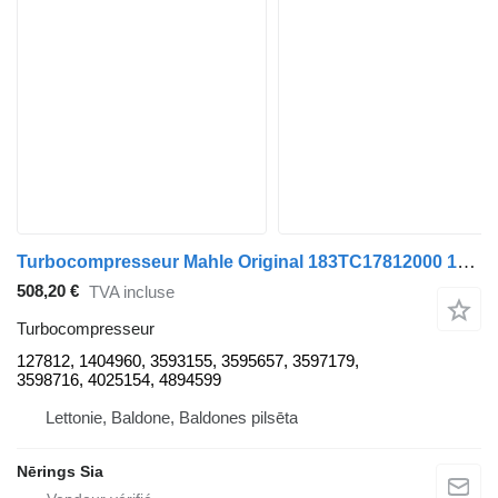
Turbocompresseur Mahle Original 183TC17812000 127812 pour tracteur routier DAF CF 65
508,20 €
TVA incluse
Turbocompresseur
127812, 1404960, 3593155, 3595657, 3597179,
3598716, 4025154, 4894599
Lettonie, Baldone, Baldones pilsēta
Nērings Sia