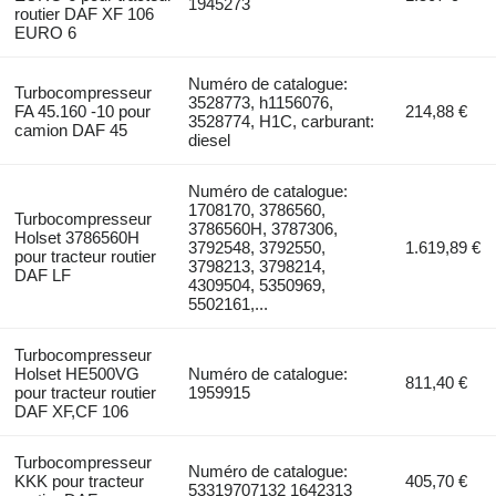
1945273
routier DAF XF 106
EURO 6
Numéro de catalogue:
Turbocompresseur
3528773, h1156076,
FA 45.160 -10 pour
214,88 €
3528774, H1C, carburant:
camion DAF 45
diesel
Numéro de catalogue:
1708170, 3786560,
Turbocompresseur
3786560H, 3787306,
Holset 3786560H
3792548, 3792550,
1.619,89 €
pour tracteur routier
3798213, 3798214,
DAF LF
4309504, 5350969,
5502161,...
Turbocompresseur
Holset HE500VG
Numéro de catalogue:
811,40 €
pour tracteur routier
1959915
DAF XF,CF 106
Turbocompresseur
Numéro de catalogue:
KKK pour tracteur
405,70 €
53319707132 1642313