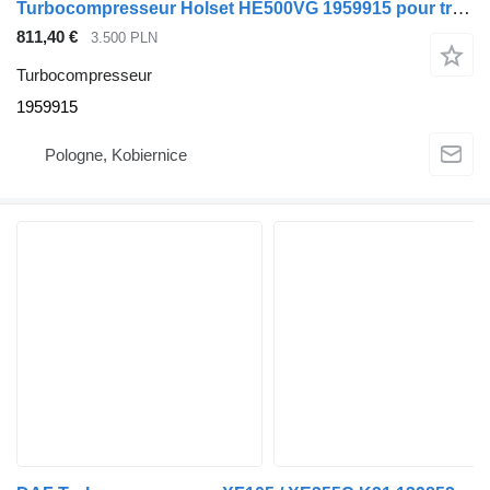
Turbocompresseur Holset HE500VG 1959915 pour tracteur routier DAF XF,CF 106
811,40 €
3.500 PLN
Turbocompresseur
1959915
Pologne, Kobiernice