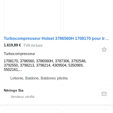
Turbocompresseur Holset 3786560H 1708170 pour tracteur routier DAF LF
1.619,89 €
TVA incluse
Turbocompresseur
1708170, 3786560, 3786560H, 3787306, 3792548,
3792550, 3798213, 3798214, 4309504, 5350969,
5502161,...
Lettonie, Baldone, Baldones pilsēta
Nērings Sia