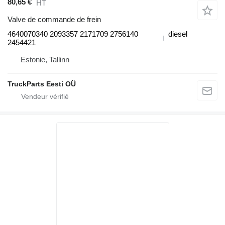
80,65 €
HT
Valve de commande de frein
4640070340 2093357 2171709 2756140
diesel
2454421
Estonie, Tallinn
TruckParts Eesti OÜ