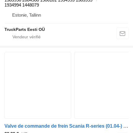
1934994 1448079
Estonie, Tallinn
TruckParts Eesti OÜ
Valve de commande de frein Scania R-series (01.04-) 4728800310 pour tracteur routier Scania P,G,R,T-series (2004-2017)