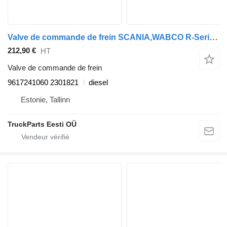
Valve de commande de frein SCANIA,WABCO R-Series (01.16-) 9617241060 pour tracteur routier Scania L,P,G,R,S-series (2016-)
212,90 €
HT
Valve de commande de frein
9617241060 2301821
diesel
Estonie, Tallinn
TruckParts Eesti OÜ