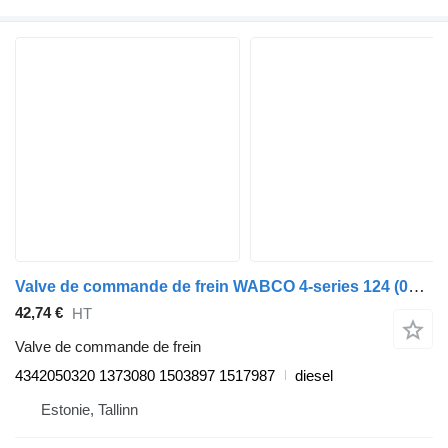
Valve de commande de frein WABCO 4-series 124 (01.95-12.04) 4342050320 pour tracteur routier Scania 4-series (1995-2006)
42,74 €
HT
Valve de commande de frein
4342050320 1373080 1503897 1517987
diesel
Estonie, Tallinn