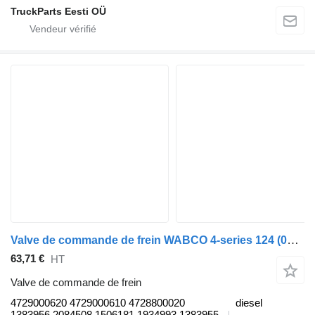
TruckParts Eesti OÜ
Valve de commande de frein WABCO 4-series 124 (01.95-12.04) 4729000620 pour tracteur routier Scania 4-series (1995-2006)
63,71 €
HT
Valve de commande de frein
4729000620 4729000610 4728800020
diesel
1383956 2084508 1506181 1934993 1383955