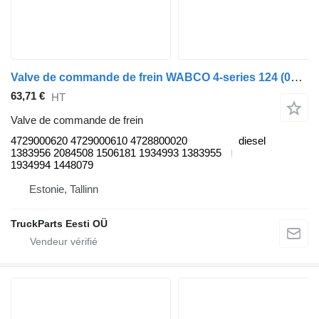
Valve de commande de frein WABCO 4-series 124 (01.95-12.04) 4729000620 pour tracteur routier Scania 4-series (1995-2006)
63,71 €
HT
Valve de commande de frein
4729000620 4729000610 4728800020
diesel
1383956 2084508 1506181 1934993 1383955
1934994 1448079
Estonie, Tallinn
TruckParts Eesti OÜ