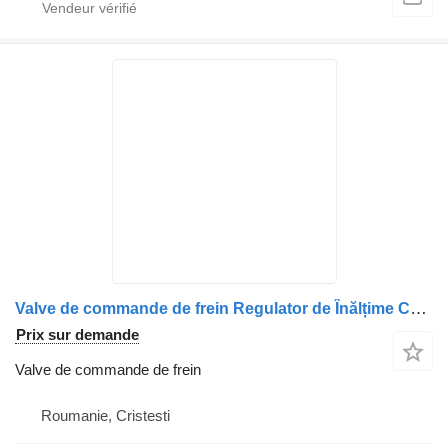
Valve de commande de frein Regulator de Înălțime Cabină Față pour camion Scania – Piese de Schimb Originale Cod 1399776, 1372512, 1504925, 5021170191, 1430545, 2171708, N2509990136, 1934939
Prix sur demande
Valve de commande de frein
Roumanie, Cristesti