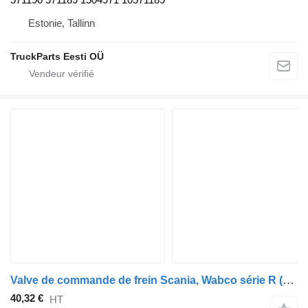
Estonie, Tallinn
TruckParts Eesti OÜ
Valve de commande de frein Scania, Wabco série R (01.16-) 4528050040 pour tracteur routier Scania L,P,G,R,S-series (2016-)
40,32 €
HT