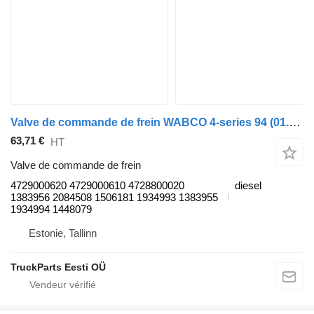
Valve de commande de frein WABCO 4-series 94 (01.95-12.04) 4729000620 pour tracteur routier Scania 4-series (1995-2006)
63,71 €
HT
Valve de commande de frein
4729000620 4729000610 4728800020
diesel
1383956 2084508 1506181 1934993 1383955
1934994 1448079
Estonie, Tallinn
TruckParts Eesti OÜ