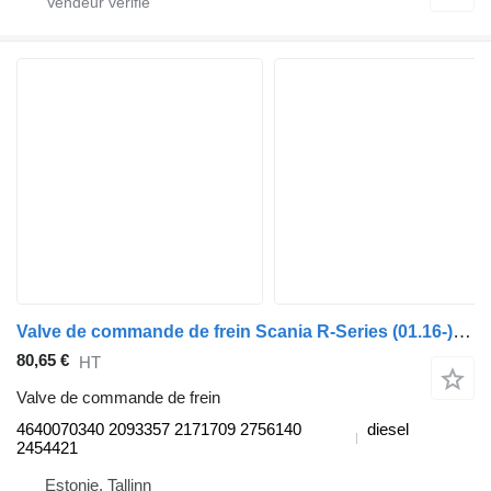
Valve de commande de frein Scania R-Series (01.16-) 4640070340 pour tracteur routier Scania L,P,G,R,S-series (2016-)
80,65 €
HT
Valve de commande de frein
4640070340 2093357 2171709 2756140
diesel
2454421
Estonie, Tallinn