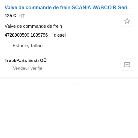
Valve de commande de frein SCANIA,WABCO R-Series (01.13-) 4728900500 pour tracteur routier Scania P,G,R,T-series (2004-2017)
125 €
HT
Valve de commande de frein
4728900500 1889796
diesel
Estonie, Tallinn
TruckParts Eesti OÜ