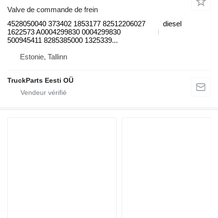
Valve de commande de frein
4528050040 373402 1853177 82512206027
diesel
1622573 A0004299830 0004299830
500945411 8285385000 1325339...
Estonie, Tallinn
TruckParts Eesti OÜ