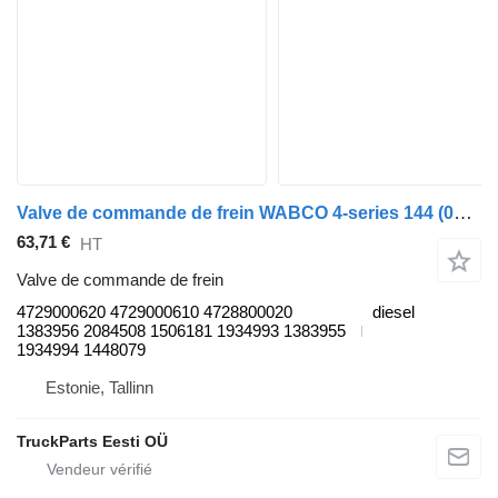
Valve de commande de frein WABCO 4-series 144 (01.95-12.04) 4729000620 pour tracteur routier Scania 4-series (1995-2006)
63,71 €
HT
Valve de commande de frein
4729000620 4729000610 4728800020
diesel
1383956 2084508 1506181 1934993 1383955
1934994 1448079
Estonie, Tallinn
TruckParts Eesti OÜ