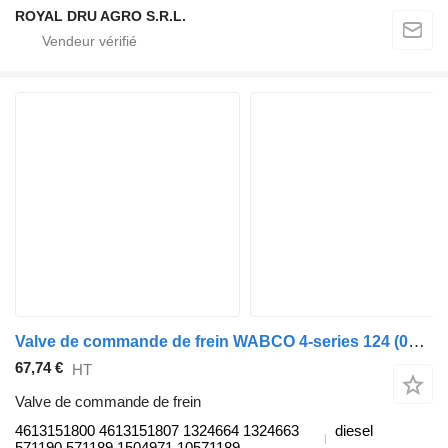
ROYAL DRU AGRO S.R.L.
Valve de commande de frein WABCO 4-series 124 (01.95-12.04) 4613151800 pour tracteur routier Scania 4-series (1995-2006)
67,74 €
HT
Valve de commande de frein
4613151800 4613151807 1324664 1324663
diesel
571190 571189 1504971 10571189