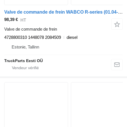
Valve de commande de frein WABCO R-series (01.04-) 4728800310 pour tracteur routier Scania P,G,R,T-series (2004-2017)
98,39 €
HT
Valve de commande de frein
4728800310 1448078 2084509
diesel
Estonie, Tallinn
TruckParts Eesti OÜ