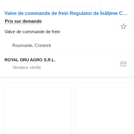
Valve de commande de frein Regulator de Înălțime Cabină Față pentru pour camion Scania – Coduri: 1399776, 1372512, 1504925, 5021170191, 1430545, 2171708, N2509990136, 1934939
Prix sur demande
Valve de commande de frein
Roumanie, Cristesti
ROYAL DRU AGRO S.R.L.