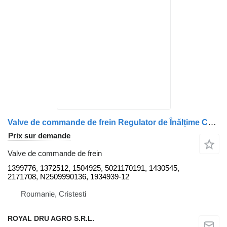
Valve de commande de frein Regulator de Înălțime Cabină Față 1399776 pour camion Scania (Coduri: 1399776, 1372512, 1504925, 5021170191, 1430545, 2171708, N2509990136, 1934939)
Prix sur demande
Valve de commande de frein
1399776, 1372512, 1504925, 5021170191, 1430545,
2171708, N2509990136, 1934939-12
Roumanie, Cristesti
ROYAL DRU AGRO S.R.L.