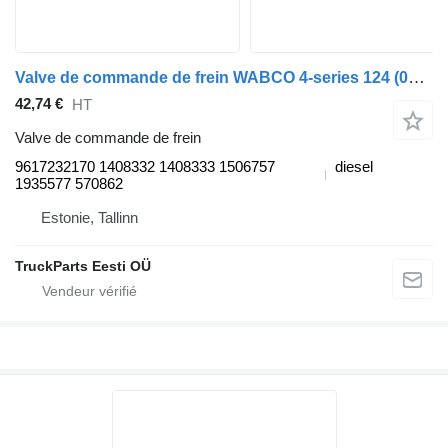
Valve de commande de frein WABCO 4-series 124 (01.95-12.04) 9617232170 pour tracteur routier Scania 4-series (1995-2006)
42,74 €
HT
Valve de commande de frein
9617232170 1408332 1408333 1506757
diesel
1935577 570862
Estonie, Tallinn
TruckParts Eesti OÜ