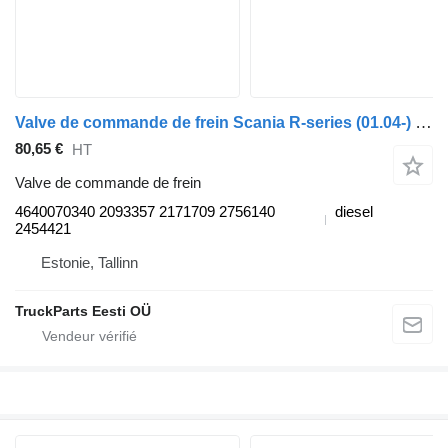
Valve de commande de frein Scania R-series (01.04-) 4640070340 pour tracteur routier Scania P,G,R,T-series (2004-2017)
80,65 €
HT
Valve de commande de frein
4640070340 2093357 2171709 2756140
diesel
2454421
Estonie, Tallinn
TruckParts Eesti OÜ