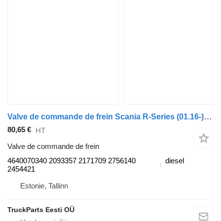
Valve de commande de frein Scania R-Series (01.16-) 4640070340 pour tracteur routier Scania L,P,G,R,S-series (2016-)
80,65 €
HT
Valve de commande de frein
4640070340 2093357 2171709 2756140
diesel
2454421
Estonie, Tallinn
TruckParts Eesti OÜ