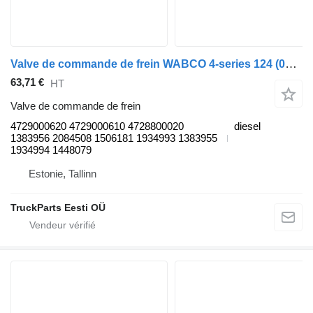
Valve de commande de frein WABCO 4-series 124 (01.95-12.04) 4729000620 pour tracteur routier Scania 4-series (1995-2006)
63,71 €
HT
Valve de commande de frein
4729000620 4729000610 4728800020
diesel
1383956 2084508 1506181 1934993 1383955
1934994 1448079
Estonie, Tallinn
TruckParts Eesti OÜ