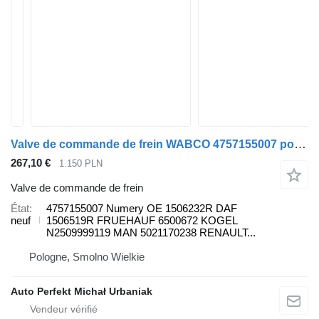
Valve de commande de frein WABCO 4757155007 pour tracteur routier Scania MAN Volvo Renault DAF
267,10 €
1.150 PLN
Valve de commande de frein
État
4757155007 Numery OE 1506232R DAF
neuf
1506519R FRUEHAUF 6500672 KOGEL
N2509999119 MAN 5021170238 RENAULT...
Pologne, Smolno Wielkie
Auto Perfekt Michał Urbaniak