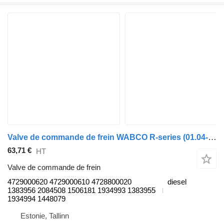
Valve de commande de frein WABCO R-series (01.04-) 4729000620 pour tracteur routier Scania P,G,R,T-series (2004-2017)
63,71 €
HT
Valve de commande de frein
4729000620 4729000610 4728800020
diesel
1383956 2084508 1506181 1934993 1383955
1934994 1448079
Estonie, Tallinn