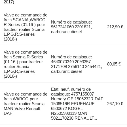
2017)
Valve de commande de
frein SCANIA,WABCO
Numéro de catalogue:
R-Series (01.16-) pour
9617241060 2301821,
212,90 €
tracteur routier Scania
carburant: diesel
L,P,G,R,S-series
(2016-)
Valve de commande de
frein Scania R-Series
Numéro de catalogue:
(01.16-) pour tracteur
4640070340 2093357
80,65 €
routier Scania
2171709 2756140 2454421,
L,P,G,R,S-series
carburant: diesel
(2016-)
État: neuf, numéro de
Valve de commande de
catalogue: 4757155007
frein WABCO pour
Numery OE 1506232R DAF
tracteur routier Scania
1506519R FRUEHAUF
267,10 €
MAN Volvo Renault
6500672 KOGEL
DAF
N2509999119 MAN
5021170238 RENAULT...