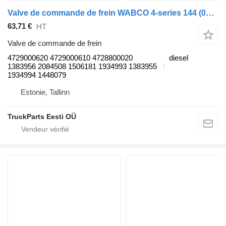
Valve de commande de frein WABCO 4-series 144 (01.95-12.04) 4729000620 pour tracteur routier Scania 4-series (1995-2006)
63,71 €
HT
Valve de commande de frein
4729000620 4729000610 4728800020
diesel
1383956 2084508 1506181 1934993 1383955
1934994 1448079
Estonie, Tallinn
TruckParts Eesti OÜ