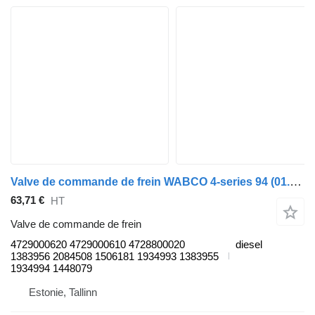
Valve de commande de frein WABCO 4-series 94 (01.95-12.04) 4729000620 pour tracteur routier Scania 4-series (1995-2006)
63,71 €
HT
Valve de commande de frein
4729000620 4729000610 4728800020
diesel
1383956 2084508 1506181 1934993 1383955
1934994 1448079
Estonie, Tallinn