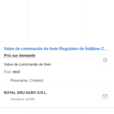
Valve de commande de frein Regulator de Înălțime Cabină Față pentru pour camion Scania 13 997 76, 13 725 12, 15 049 25, 50 211 70 191, 14 305 45, 21 717 08, N 250 999 01 36, 19 349 39
Prix sur demande
Valve de commande de frein
État
neuf
Roumanie, Cristesti
ROYAL DRU AGRO S.R.L.