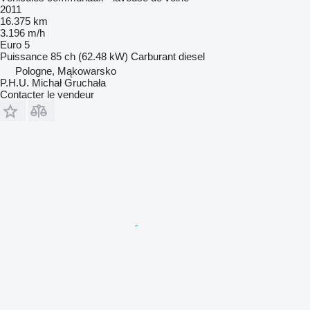
2011
16.375 km
3.196 m/h
Euro 5
Puissance
85 ch (62.48 kW)
Carburant
diesel
Pologne, Mąkowarsko
P.H.U. Michał Gruchała
Contacter le vendeur