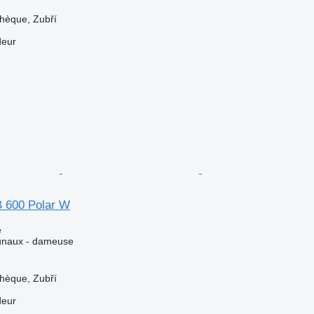
hèque, Zubří
deur
 600 Polar W
e
unaux - dameuse
hèque, Zubří
deur