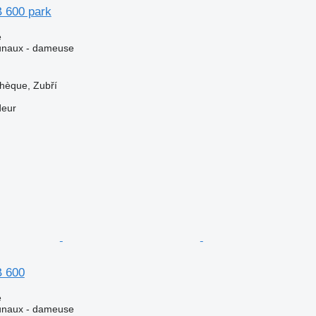
 600 park
e
unaux - dameuse
hèque, Zubří
deur
B 600
e
unaux - dameuse