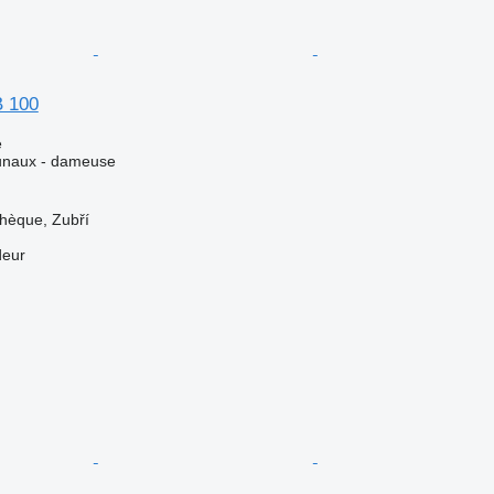
B 100
e
unaux - dameuse
hèque, Zubří
deur