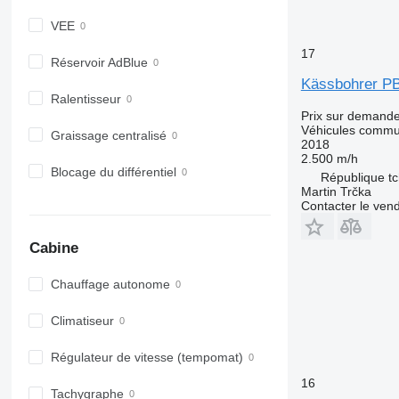
VEE
17
Réservoir AdBlue
Kässbohrer P
Ralentisseur
Prix sur demand
Véhicules comm
Graissage centralisé
2018
2.500 m/h
Blocage du différentiel
République tc
Martin Trčka
Contacter le ven
Cabine
Chauffage autonome
Climatiseur
Régulateur de vitesse (tempomat)
16
Tachygraphe