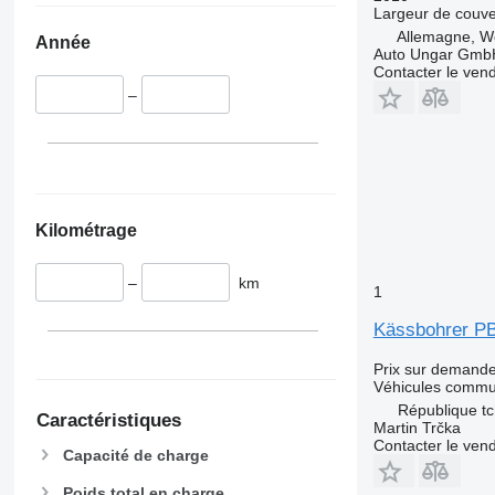
Largeur de couve
Allemagne, W
Année
Auto Ungar Gmb
Contacter le ven
–
Kilométrage
–
km
1
Kässbohrer P
Prix sur demand
Véhicules comm
République tc
Caractéristiques
Martin Trčka
Contacter le ven
Capacité de charge
Poids total en charge