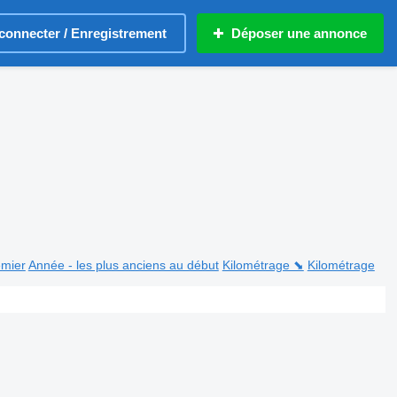
connecter / Enregistrement
Déposer une annonce
emier
Année - les plus anciens au début
Kilométrage ⬊
Kilométrage