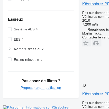
Kässbohrer PB
Prix sur demand
Véhicules comm
Essieux
2010
7.200 m/h
Système ABS
République tc
Martin Trčka
Contacter le ven
EBS
Nombre d'essieux
Essieu relevable
Pas assez de filtres ?
12
Proposer une modification
Kässbohrer P
Prix sur demand
Véhicules comm
Informations sur Kässbohrer