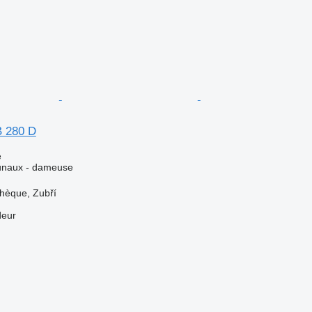
B 280 D
e
unaux - dameuse
hèque, Zubří
deur