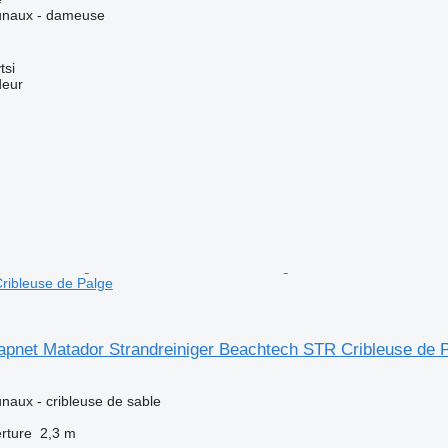
unaux - dameuse
tsi
deur
ribleuse de Palge
apnet Matador Strandreiniger Beachtech STR Cribleuse de 
aux - cribleuse de sable
rture
2,3 m