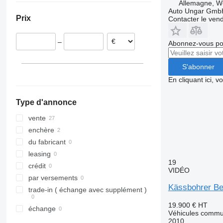
Allemagne, W
Suisse
Auto Ungar Gmb
Prix
Contacter le ven
Norvège
–
Abonnez-vous pou
S'abonner
En cliquant ici, 
Type d'annonce
vente
enchère
du fabricant
leasing
19
crédit
VIDÉO
par versements
Kässbohrer B
trade-in ( échange avec supplément )
19.900 €
HT
échange
Véhicules commun
2010