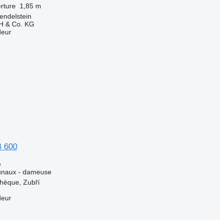
rture
1,85 m
endelstein
H & Co. KG
deur
B 600
e
unaux - dameuse
hèque, Zubří
deur