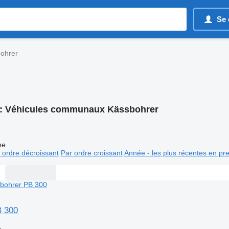
Se 
ohrer
:
Véhicules communaux Kässbohrer
ne
 ordre décroissant
Par ordre croissant
Année - les plus récentes en pr
B 300
e