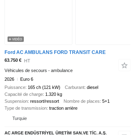
VIDÉO
Ford AC AMBULANS FORD TRANSIT CARE
63.750 €
HT
Véhicules de secours - ambulance
2026
Euro 6
Puissance
165 ch (121 kW)
Carburant
diesel
Capacité de charge
1.320 kg
Suspension
ressort/ressort
Nombre de places
5+1
Type de transmission
traction arrière
Turquie
AC ARGE ENDÜSTRİYEL ÜRETİM SAN.VE TİC. A.Ş.