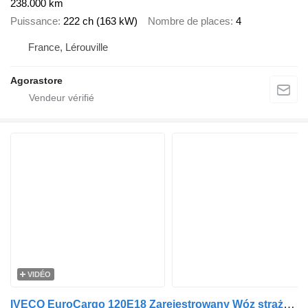
238.000 km
Puissance
222 ch (163 kW)
Nombre de places
4
France, Lérouville
Agorastore
VIDÉO
IVECO EuroCargo 120E18 Zarejestrowany Wóz strażacki Drabina obrotowa w