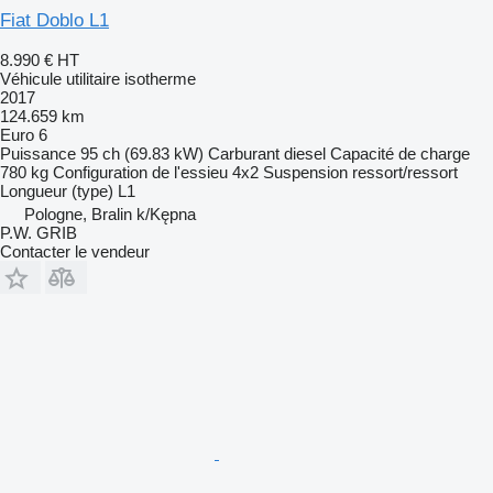
Fiat Doblo L1
8.990 €
HT
Véhicule utilitaire isotherme
2017
124.659 km
Euro 6
Puissance
95 ch (69.83 kW)
Carburant
diesel
Capacité de charge
780 kg
Configuration de l'essieu
4x2
Suspension
ressort/ressort
Longueur (type)
L1
Pologne, Bralin k/Kępna
P.W. GRIB
Contacter le vendeur