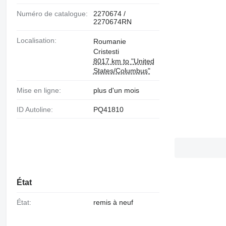
Numéro de catalogue:
2270674 /
2270674RN
Localisation:
Roumanie
Cristesti
8017 km to "United
States/Columbus"
Mise en ligne:
plus d'un mois
ID Autoline:
PQ41810
État
État:
remis à neuf