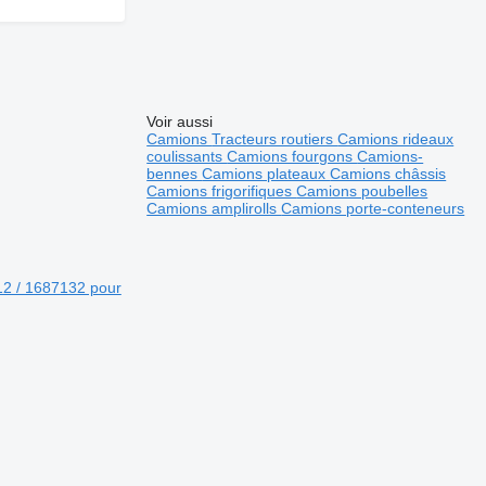
Voir aussi
Camions
Tracteurs routiers
Camions rideaux
coulissants
Camions fourgons
Camions-
bennes
Camions plateaux
Camions châssis
Camions frigorifiques
Camions poubelles
Camions amplirolls
Camions porte-conteneurs
2 / 1687132 pour