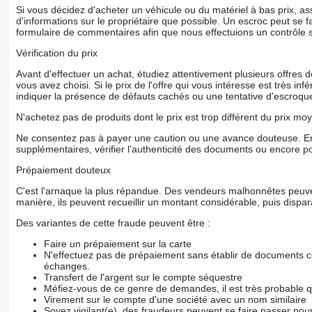
Si vous décidez d'acheter un véhicule ou du matériel à bas prix,
d'informations sur le propriétaire que possible. Un escroc peut se f
formulaire de commentaires afin que nous effectuions un contrôle 
Vérification du prix
Avant d'effectuer un achat, étudiez attentivement plusieurs offres
vous avez choisi. Si le prix de l'offre qui vous intéresse est très in
indiquer la présence de défauts cachés ou une tentative d'escroque
N'achetez pas de produits dont le prix est trop différent du prix moy
Ne consentez pas à payer une caution ou une avance douteuse. En
supplémentaires, vérifier l'authenticité des documents ou encore p
Prépaiement douteux
C'est l'arnaque la plus répandue. Des vendeurs malhonnêtes peuve
manière, ils peuvent recueillir un montant considérable, puis dispara
Des variantes de cette fraude peuvent être :
Faire un prépaiement sur la carte
N'effectuez pas de prépaiement sans établir de documents co
échanges.
Transfert de l'argent sur le compte séquestre
Méfiez-vous de ce genre de demandes, il est très probable 
Virement sur le compte d'une société avec un nom similaire
Soyez vigilant(e), des fraudeurs peuvent se faire passer po