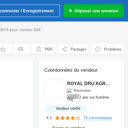
connecter / Enregistrement
Déposer une annonce
0674 pour camion DAF
PDF
Partager
Problème
Coordonnées du vendeur
ROYAL DRU AGRO S.R.L.
Roumanie
depuis 2 ans sur Autoline
Vendeur vérifié
78 commentaires
4.3
Suivre ce vendeur