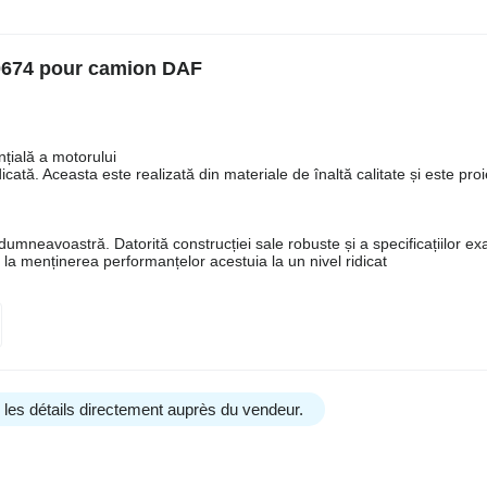
0674 pour camion DAF
ială a motorului
icată. Aceasta este realizată din materiale de înaltă calitate și este pro
 dumneavoastră. Datorită construcției sale robuste și a specificațiilor ex
i la menținerea performanțelor acestuia la un nivel ridicat
us les détails directement auprès du vendeur.