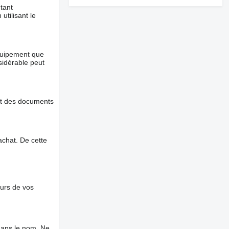
tant
utilisant le
équipement que
nsidérable peut
et des documents
chat. De cette
ours de vos
dans le nom. Ne