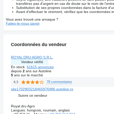
transférez pas d'argent en cas de doute sur le nom de l'entre
Substitution de ses propres coordonnées dans la facture d'un
Avant d'effectuer le virement, vérifiez que les coordonnées i
Vous avez trouvé une arnaque ?
Faites-le-nous savoir
Coordonnées du vendeur
ROYAL DRU AGRO S.R.L.
Vendeur vérifié
En stock:
61615 annonces
depuis
2
ans sur Autoline
5
ans sur le marché
78 commentaires
4.3
site1702903218465976986.autoline.ro
Suivre ce vendeur
Royal dru Agro
Langues:
hongrois, roumain, anglais