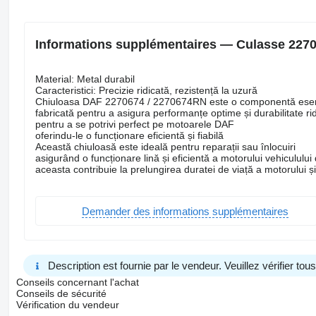
Informations supplémentaires — Culasse 227
Material: Metal durabil
Caracteristici: Precizie ridicată, rezistență la uzură
Chiuloasa DAF 2270674 / 2270674RN este o componentă esenț
fabricată pentru a asigura performanțe optime și durabilitate rid
pentru a se potrivi perfect pe motoarele DAF
oferindu-le o funcționare eficientă și fiabilă
Această chiuloasă este ideală pentru reparații sau înlocuiri
asigurând o funcționare lină și eficientă a motorului vehiculului
aceasta contribuie la prelungirea duratei de viață a motorului ș
Demander des informations supplémentaires
Description est fournie par le vendeur. Veuillez vérifier to
Conseils concernant l'achat
Conseils de sécurité
Vérification du vendeur