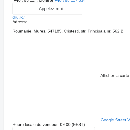
+40 758 11...
Montrer
+40 758 117 334
Appelez-moi
dru.ro/
Adresse
Roumanie, Mures, 547185, Cristesti, str. Principala nr. 562 B
Afficher la carte
Google Street 
Heure locale du vendeur: 09:00 (EEST)