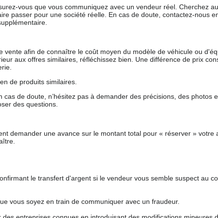
 assurez-vous que vous communiquez avec un vendeur réel. Cherchez au
aire passer pour une société réelle. En cas de doute, contactez-nous en 
supplémentaire.
 de vente afin de connaître le coût moyen du modèle de véhicule ou d'
férieur aux offres similaires, réfléchissez bien. Une différence de prix co
rie.
en de produits similaires.
 cas de doute, n’hésitez pas à demander des précisions, des photos 
oser des questions.
nt demander une avance sur le montant total pour « réserver » votre a
ître.
nfirmant le transfert d'argent si le vendeur vous semble suspect au c
que vous soyez en train de communiquer avec un fraudeur.
ur des entreprises connues en introduisant des modifications mineures 