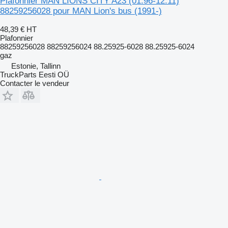
Plafonnier MAN LIONS CITY A23 (01.96-12.11)
88259256028 pour MAN Lion's bus (1991-)
48,39 €
HT
Plafonnier
88259256028 88259256024 88.25925-6028 88.25925-6024
gaz
Estonie, Tallinn
TruckParts Eesti OÜ
Contacter le vendeur