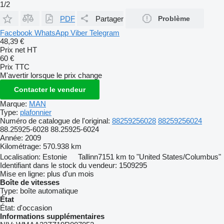
1/2
PDF
Partager
Problème
Facebook
WhatsApp
Viber
Telegram
48,39 €
Prix net HT
60 €
Prix TTC
M'avertir lorsque le prix change
Contacter le vendeur
Marque:
MAN
Type:
plafonnier
Numéro de catalogue de l'original:
88259256028
88259256024
88.25925-6028 88.25925-6024
Année:
2009
Kilométrage:
570.938 km
Localisation:
Estonie
Tallinn
7151 km to "United States/Columbus"
Identifiant dans le stock du vendeur:
1509295
Mise en ligne:
plus d'un mois
Boîte de vitesses
Type:
boîte automatique
État
État:
d'occasion
Informations supplémentaires