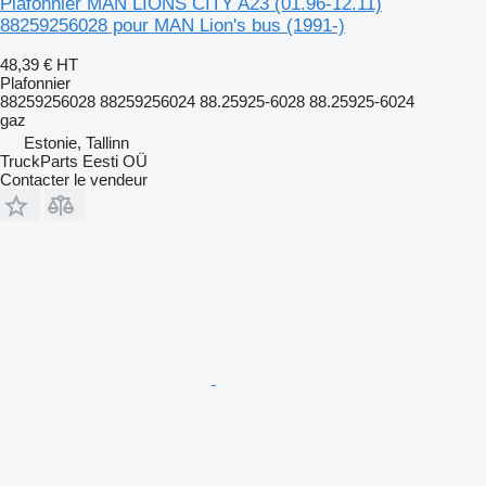
Plafonnier MAN LIONS CITY A23 (01.96-12.11)
88259256028 pour MAN Lion's bus (1991-)
48,39 €
HT
Plafonnier
88259256028 88259256024 88.25925-6028 88.25925-6024
gaz
Estonie, Tallinn
TruckParts Eesti OÜ
Contacter le vendeur