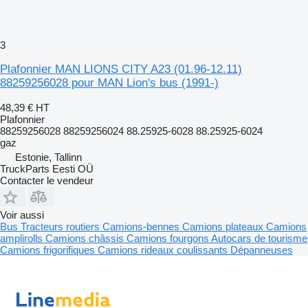
3
Plafonnier MAN LIONS CITY A23 (01.96-12.11)
88259256028 pour MAN Lion's bus (1991-)
48,39 €
HT
Plafonnier
88259256028 88259256024 88.25925-6028 88.25925-6024
gaz
Estonie, Tallinn
TruckParts Eesti OÜ
Contacter le vendeur
Voir aussi
Bus
Tracteurs routiers
Camions-bennes
Camions plateaux
Camions
amplirolls
Camions châssis
Camions fourgons
Autocars de tourisme
Camions frigorifiques
Camions rideaux coulissants
Dépanneuses