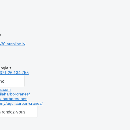
e
0.autoline.lv
anglais
371 26 134 755
moi
es.com
laharborcranes/
laharborcranes
ny/aquilaarbor-cranes/
 rendez-vous