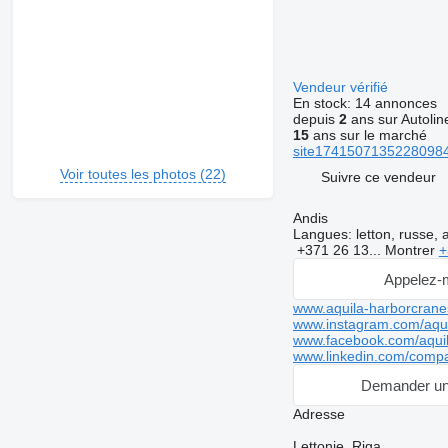
Vendeur vérifié
En stock:
14 annonces
depuis
2
ans sur Autolin
15
ans sur le marché
site174150713522809843
Voir toutes les photos (22)
Suivre ce vendeur
Andis
Langues:
letton, russe, 
+371 26 13...
Montrer
+
Appelez-
www.aquila-harborcran
www.instagram.com/aqui
www.facebook.com/aqui
www.linkedin.com/compa
Demander un
Adresse
Lettonie, Riga