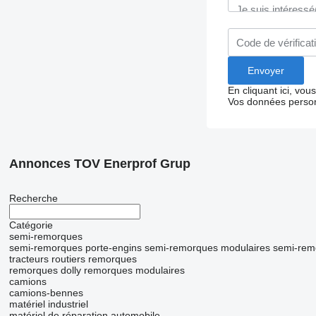
En cliquant ici, vo
Vos données person
Annonces TOV Enerprof Grup
Recherche
Catégorie
semi-remorques
semi-remorques porte-engins
semi-remorques modulaires
semi-remo
tracteurs routiers
remorques
remorques dolly
remorques modulaires
camions
camions-bennes
matériel industriel
matériel de réparation automobile