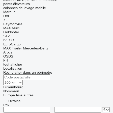
ponts élévateurs
colonnes de levage mobile
Marque
DAF
XF
Faymonville
MAX
Multi
Goldhofer
STZ
IVECO
EuroCargo
MAX Trailer
Mercedes-Benz
Arocs
OSDS
FH
tout afficher
Localisation
Rechercher dans un périmètre
Luxembourg
Nommern
Europe
Asie
autres
Ukraine
Prix
–