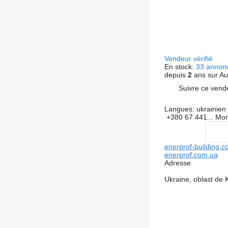
Vendeur vérifié
En stock:
33 annon
depuis
2
ans sur Au
Suivre ce vend
Langues:
ukrainien
+380 67 441...
Mon
enerprof-building.
enerprof.com.ua
Adresse
Ukraine, oblast de K