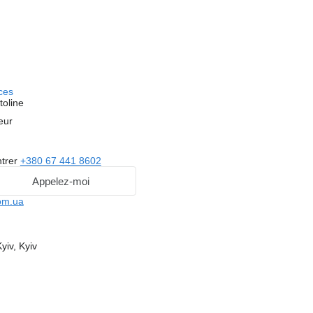
ces
toline
eur
trer
+380 67 441 8602
Appelez-moi
com.ua
yiv, Kyiv