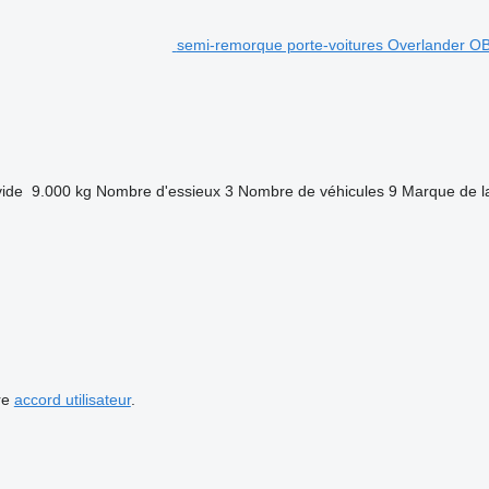
semi-remorque porte-voitures Overlande
vide
9.000 kg
Nombre d'essieux
3
Nombre de véhicules
9
Marque de la
re
accord utilisateur
.