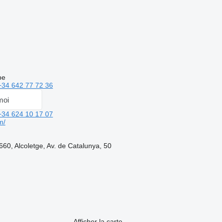
be
+34 642 77 72 36
moi
+34 624 10 17 07
m/
60, Alcoletge, Av. de Catalunya, 50
Afficher la carte