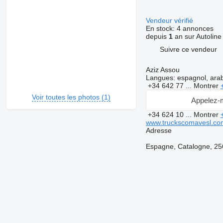
Vendeur vérifié
En stock:
4 annonces
depuis
1
an sur Autoline
Suivre ce vendeur
Aziz Assou
Langues:
espagnol, ara
+34 642 77 ...
Montrer
Voir toutes les photos (1)
Appelez-
+34 624 10 ...
Montrer
www.truckscomavesl.co
Adresse
Espagne, Catalogne, 256