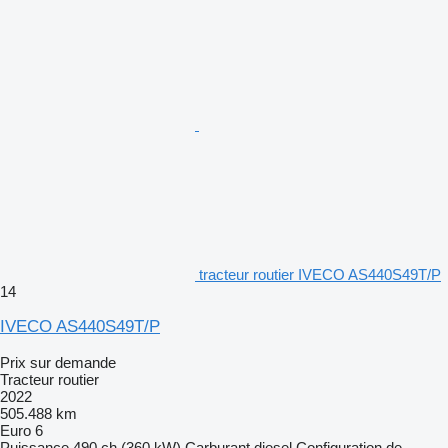
tracteur routier IVECO AS440S49T/P
14
IVECO AS440S49T/P
Prix sur demande
Tracteur routier
2022
505.488 km
Euro 6
Puissance
490 ch (360 kW)
Carburant
diesel
Configuration de