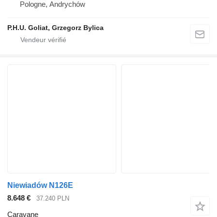
Pologne, Andrychów
P.H.U. Goliat, Grzegorz Bylica
Niewiadów N126E
8.648 €
37.240 PLN
Caravane