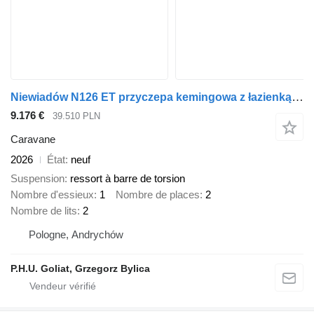
Niewiadów N126 ET przyczepa kemingowa z łazienką BEST PRICE
9.176 €
39.510 PLN
Caravane
2026
État
neuf
Suspension
ressort à barre de torsion
Nombre d'essieux
1
Nombre de places
2
Nombre de lits
2
Pologne, Andrychów
P.H.U. Goliat, Grzegorz Bylica