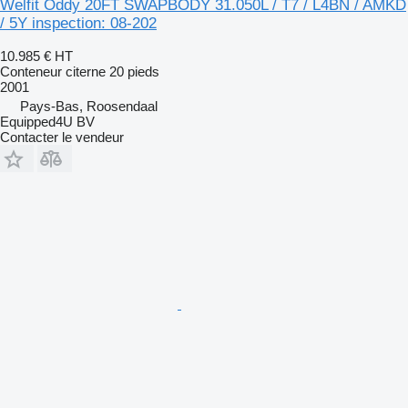
Welfit Oddy 20FT SWAPBODY 31.050L / T7 / L4BN / AMKD
/ 5Y inspection: 08-202
10.985 €
HT
Conteneur citerne 20 pieds
2001
Pays-Bas, Roosendaal
Equipped4U BV
Contacter le vendeur