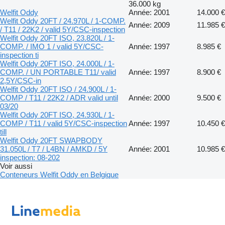
36.000 kg
Welfit Oddy
Année: 2001
14.000 €
Welfit Oddy 20FT / 24.970L / 1-COMP.
Année: 2009
11.985 €
/ T11 / 22K2 / valid 5Y/CSC-inspection
Welfit Oddy 20FT ISO, 23.820L / 1-
COMP. / IMO 1 / valid 5Y/CSC-
Année: 1997
8.985 €
inspection ti
Welfit Oddy 20FT ISO, 24.000L / 1-
COMP. / UN PORTABLE T11/ valid
Année: 1997
8.900 €
2,5Y/CSC-in
Welfit Oddy 20FT ISO / 24.900L / 1-
COMP / T11 / 22K2 / ADR valid until
Année: 2000
9.500 €
03/20
Welfit Oddy 20FT ISO, 24.930L / 1-
COMP / T11 / valid 5Y/CSC-inspection
Année: 1997
10.450 €
till
Welfit Oddy 20FT SWAPBODY
31.050L / T7 / L4BN / AMKD / 5Y
Année: 2001
10.985 €
inspection: 08-202
Voir aussi
Conteneurs Welfit Oddy en Belgique