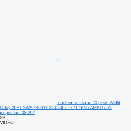
conteneur citerne 20 pieds Welfit
Oddy 20FT SWAPBODY 31.050L / T7 / L4BN / AMKD / 5Y
inspection: 08-202
29
VIDÉO