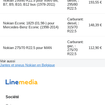
Nokian 295/80 R22.5 pour Volvo B6,
diesel, :
193,55 €
B7, B9, B10, B12 bus (1978-2011)
295/80
R22.5
Carburant:
Nokian Econic 1829 (01.98-) pour
diesel, :
148,39 €
Mercedes-Benz Econic (1998-2014)
315/70
R22.5
Carburant:
gaz, :
Nokian 275/70 R22.5 pour MAN
112,90 €
275/70
R22.5
Voir aussi
Jantes et pneus Nokian en Belgique
Société