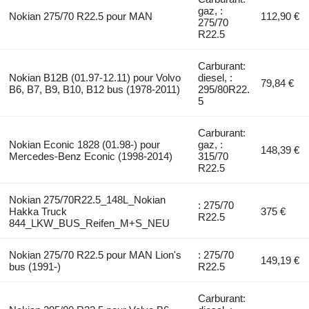
gaz, :
Nokian 275/70 R22.5 pour MAN
112,90 €
275/70
R22.5
Carburant:
Nokian B12B (01.97-12.11) pour Volvo
diesel, :
79,84 €
B6, B7, B9, B10, B12 bus (1978-2011)
295/80R22.
5
Carburant:
Nokian Econic 1828 (01.98-) pour
gaz, :
148,39 €
Mercedes-Benz Econic (1998-2014)
315/70
R22.5
Nokian 275/70R22.5_148L_Nokian
: 275/70
Hakka Truck
375 €
R22.5
844_LKW_BUS_Reifen_M+S_NEU
Nokian 275/70 R22.5 pour MAN Lion's
: 275/70
149,19 €
bus (1991-)
R22.5
Carburant: