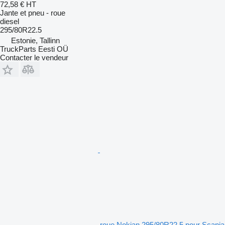
72,58 €
HT
Jante et pneu - roue
diesel
295/80R22.5
Estonie, Tallinn
TruckParts Eesti OÜ
Contacter le vendeur
roue Nokian 295/80R22.5 pour Scania