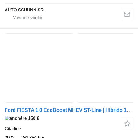
AUTO SCHUNN SRL
Ford FIESTA 1.0 EcoBoost MHEV ST-Line | Híbrido 125cv 2022 - 1774-LWR
150 €
Citadine
2022
194.884 km