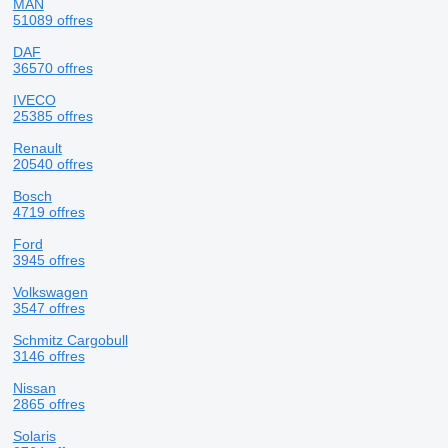
MAN
51089 offres
DAF
36570 offres
IVECO
25385 offres
Renault
20540 offres
Bosch
4719 offres
Ford
3945 offres
Volkswagen
3547 offres
Schmitz Cargobull
3146 offres
Nissan
2865 offres
Solaris