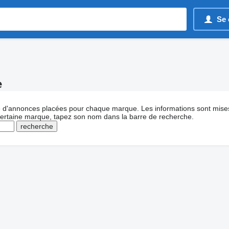
Se 
e
té d'annonces placées pour chaque marque. Les informations sont mise
 certaine marque, tapez son nom dans la barre de recherche.