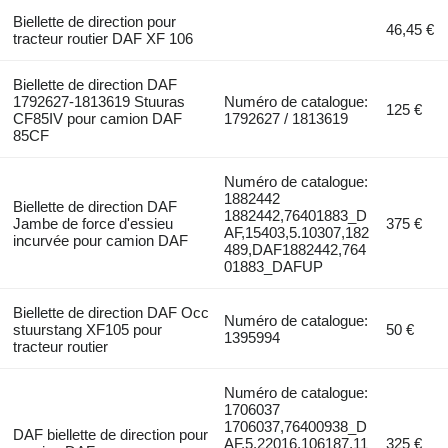
Biellette de direction pour
46,45 €
tracteur routier DAF XF 106
Biellette de direction DAF
1792627-1813619 Stuuras
Numéro de catalogue:
125 €
CF85IV pour camion DAF
1792627 / 1813619
85CF
Numéro de catalogue:
1882442
Biellette de direction DAF
1882442,76401883_D
Jambe de force d'essieu
375 €
AF,15403,5.10307,182
incurvée pour camion DAF
489,DAF1882442,764
01883_DAFUP
Biellette de direction DAF Occ
Numéro de catalogue:
stuurstang XF105 pour
50 €
1395994
tracteur routier
Numéro de catalogue:
1706037
1706037,76400938_D
DAF biellette de direction pour
AF,5.22016,106187,11
325 €