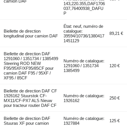
camion DAF
143,220.355,DAF1706
037,76400938_DAFU
P
État: neuf, numéro de
Biellette de direction
catalogue:
89,21 €
longitudinal pour camion DAF
39594/10736/1380417
1451129
Biellette de direction DAF
1291060 / 1351734 / 1385499
Numéro de catalogue:
Steering ROD NEW
1291060 / 1351734
120 €
F95/95XF/XF95/85CF pour
1385499
camion DAF F95 / 95XF /
XF95 / 85CF
Biellette de direction DAF CF
1926162 Stuurstok CF-
Numéro de catalogue:
250 €
MX11/CF-PX7 ALS Nieuw
1926162
pour tracteur routier DAF CF
Biellette de direction DAF
Numéro de catalogue:
125 €
Stuuras XF pour camion
1927884