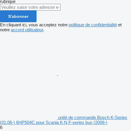
rubrique
S'abonner
En cliquant ici, vous acceptez notre
politique de confidentialité
et
notre
accord utilisateur
.
unité de commande Bosch K-Series
(01.06-) 6HP504C pour Scania K,N,F-series bus (2006-)
6