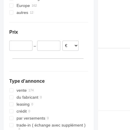
Europe
Vito
Premium 440
T380
autres
Espagne
Premium 460
T430
Italie
Ukraine
Premium Distribution
T440
Pologne
Premium Lander
T460
Prix
Pays-Bas
T480
Belgique
T520
–
Roumanie
France
Portugal
tout afficher
Type d'annonce
vente
du fabricant
leasing
crédit
par versements
trade-in ( échange avec supplément )