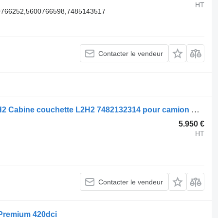
HT
0766252,5600766598,7485143517
Contacter le vendeur
Renault Cabine couchette série T L2H2 Cabine couchette L2H2 7482132314 pour camion Renault T-Serie
5.950 €
HT
Contacter le vendeur
 Premium 420dci