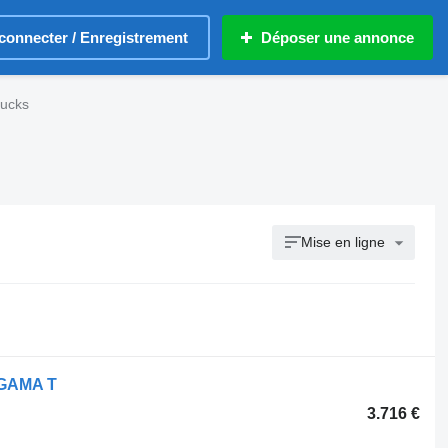
connecter / Enregistrement
Déposer une annonce
rucks
Mise en ligne
t GAMA T
3.716 €