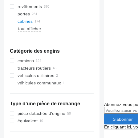
revêtements
portes
cabines
tout afficher
flexibles de climatisation
vitres latérales
compresseurs de climatisation
pare-brises
radiateurs de climatisation
lunettes arrières
Catégorie des engins
filtres déshydrateurs de
climatisation
camions
climatiseurs
tracteurs routiers
autres pièces de climatisation
véhicules utilitaires
véhicules communaux
machines communales
camions poubelles
Type d'une pièce de rechange
Abonnez-vous pou
pièce détachée d'origine
S'abonner
équivalent
En cliquant ici, 