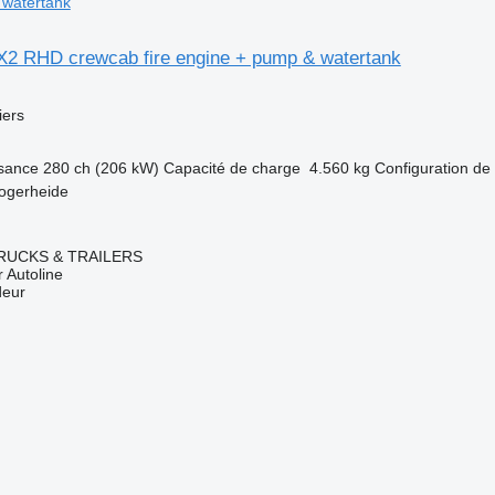
 watertank
X2 RHD crewcab fire engine + pump & watertank
ers
sance
280 ch (206 kW)
Capacité de charge
4.560 kg
Configuration de 
ogerheide
RUCKS & TRAILERS
 Autoline
deur