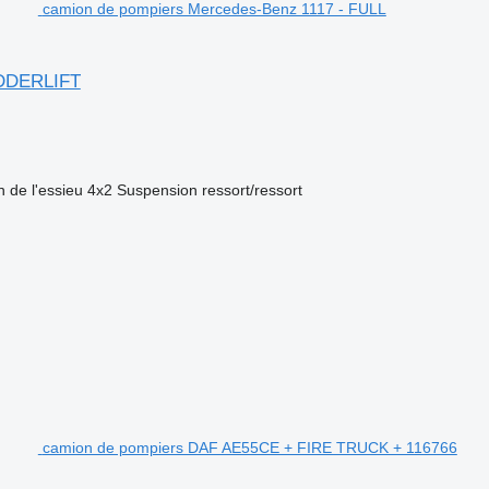
camion de pompiers Mercedes-Benz 1117 - FULL
DDERLIFT
n de l'essieu
4x2
Suspension
ressort/ressort
camion de pompiers DAF AE55CE + FIRE TRUCK + 116766