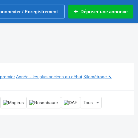
connecter / Enregistrement
Déposer une annonce
 camion-citerne feu
 premier
Année - les plus anciens au début
Kilométrage ⬊
Tous