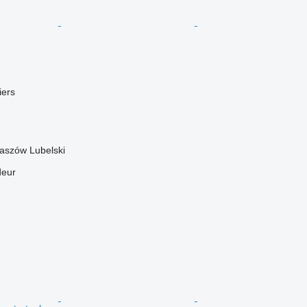
ers
aszów Lubelski
deur