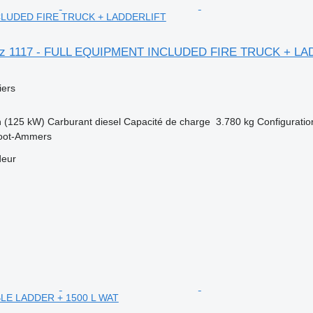
LUDED FIRE TRUCK + LADDERLIFT
nz 1117 - FULL EQUIPMENT INCLUDED FIRE TRUCK + LA
ers
h (125 kW)
Carburant
diesel
Capacité de charge
3.780 kg
Configuratio
root-Ammers
deur
LE LADDER + 1500 L WAT