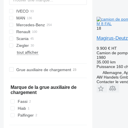
IVECO
A series
Jumper
CF
Ducato
F-series
FL
HD-series
L-series
MAN
LF
Ranger
W-series
Daily
PayStar
D-Max
M 8 FAL
Mercedes-Benz
Transit
EuroCargo
ELF
KAT
5336
Deutz
18
Renault
Eurofire
FVR
L2000
Actros
Canter
Atlas
Movano
Boxer
Magirus-Deutz
Scania
Magirus
LE
Atego
D-series
Ziegler
T-Way
TGA
Axor
G-series
L-series
13S23
815
Dyna
4320
Crafter
FL
131
9.900 €
HT
tout afficher
TGE
Econic
Kerax
P-series
19S
T-series
Hilux
LT
FM
Camion de pompi
1980
TGL
LAF
Manager
R-series
1491
Land Cruiser
Transporter
N-series
35.000 km
TGM
LK
Mascott
S-series
Up
Puissance
160 c
Grue auxiliaire de chargement
Allemagne, Ap
TGS
SK
Master
T-series
AW Handels Gm
Sprinter
Midliner
Contacter le ven
Unimog
Midlum
Marque de la grue auxiliaire de
chargement
Vario
Premium
Fassi
Hiab
Palfinger