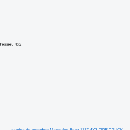
l'essieu
4x2
camion de pompiers Mercedes-Benz 1117 4X2 FIRE TRUCK