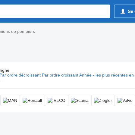
Se 
ions de pompiers
ligne
es:
Camions de pompiers, véhicule pompier, camion d'incendie,
Par ordre décroissant
Par ordre croissant
Année - les plus récentes en
⬈