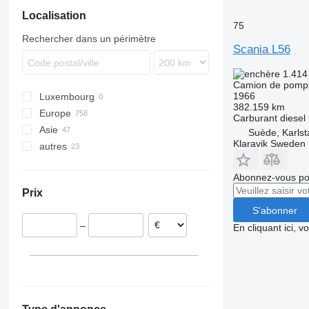
Localisation
75
Rechercher dans un périmètre
Scania L56
1.414
Camion de pompi
1966
Luxembourg
382.159 km
Europe
Carburant
diesel
Asie
Allemagne
Suède, Karlst
Klaravik Sweden
autres
Pays-Bas
Chine
Pologne
Japon
Afrique du Sud
Abonnez-vous pou
Belgique
Émirats arabes unis
Argentine
Prix
Royaume-Uni
Turquie
Ukraine
S'abonner
Portugal
Ouzbékistan
–
En cliquant ici, 
Croatie
Norvège
tout afficher