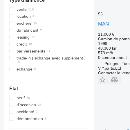
Type d'annonce
vente
55
location
enchère
MAN
du fabricant
11.000 €
leasing
Camion de pompi
1999
crédit
48.368 km
par versements
573 m/h
0 compartiment
trade-in ( échange avec supplément )
Pologne, Tom
V.Y.parts.Ltd
échange
Contacter le ven
État
neuf
d'occasion
accidenté
démonstration