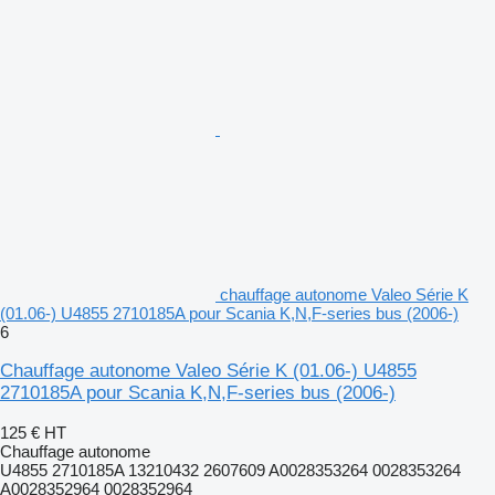
chauffage autonome Valeo Série K
(01.06-) U4855 2710185A pour Scania K,N,F-series bus (2006-)
6
Chauffage autonome Valeo Série K (01.06-) U4855
2710185A pour Scania K,N,F-series bus (2006-)
125 €
HT
Chauffage autonome
U4855 2710185A 13210432 2607609 A0028353264 0028353264
A0028352964 0028352964