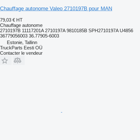
Chauffage autonome Valeo 2710197B pour MAN
79,03 €
HT
Chauffage autonome
2710197B 11117201A 2710197A 9810185B SPH2710197A U4856
36779056003 36.77905-6003
Estonie, Tallinn
TruckParts Eesti OÜ
Contacter le vendeur