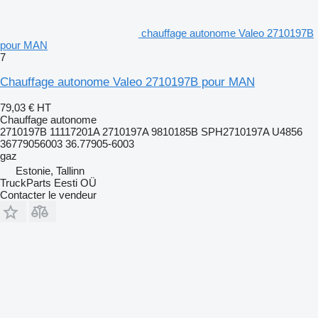
chauffage autonome Valeo 2710197B
pour MAN
7
Chauffage autonome Valeo 2710197B pour MAN
79,03 €
HT
Chauffage autonome
2710197B 11117201A 2710197A 9810185B SPH2710197A U4856
36779056003 36.77905-6003
gaz
Estonie, Tallinn
TruckParts Eesti OÜ
Contacter le vendeur