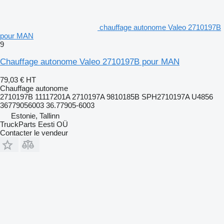
chauffage autonome Valeo 2710197B
pour MAN
9
Chauffage autonome Valeo 2710197B pour MAN
79,03 €
HT
Chauffage autonome
2710197B 11117201A 2710197A 9810185B SPH2710197A U4856
36779056003 36.77905-6003
Estonie, Tallinn
TruckParts Eesti OÜ
Contacter le vendeur