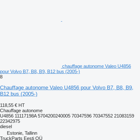
chauffage autonome Valeo U4856
pour Volvo B7, B8, B9, B12 bus (2005-)
8
Chauffage autonome Valeo U4856 pour Volvo B7, B8, B9,
B12 bus (2005-)
118,55 €
HT
Chauffage autonome
U4856 11117198A 5704200240005 70347596 70347552 21083159
22342975
diesel
Estonie, Tallinn
TruckParts Eesti OÜ