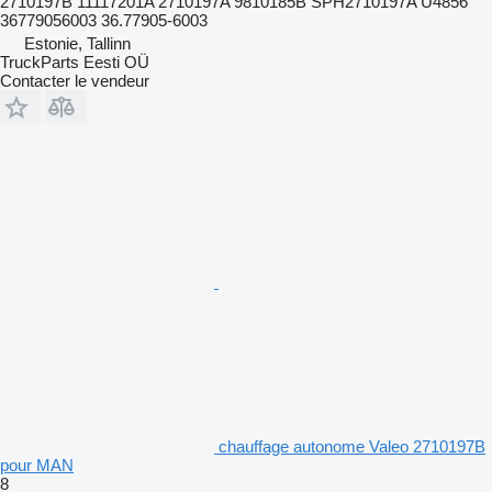
2710197B 11117201A 2710197A 9810185B SPH2710197A U4856
36779056003 36.77905-6003
Estonie, Tallinn
TruckParts Eesti OÜ
Contacter le vendeur
chauffage autonome Valeo 2710197B
pour MAN
8