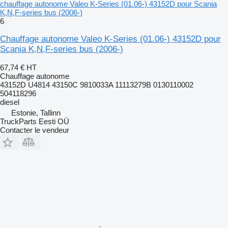
chauffage autonome Valeo K-Series (01.06-) 43152D pour Scania
K,N,F-series bus (2006-)
6
Chauffage autonome Valeo K-Series (01.06-) 43152D pour
Scania K,N,F-series bus (2006-)
67,74 €
HT
Chauffage autonome
43152D U4814 43150C 9810033A 11113279B 0130110002
504118296
diesel
Estonie, Tallinn
TruckParts Eesti OÜ
Contacter le vendeur