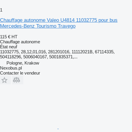
1
Chauffage autonome Valeo U4814 11032775 pour bus
Mercedes-Benz Tourismo Travego
115 €
HT
Chauffage autonome
État
neuf
11032775, 28,12,01,016, 281201016, 11112021B, 67114335,
504118296, 5006040167, 5001835371,...
Pologne, Krakow
Nexobus.pl
Contacter le vendeur