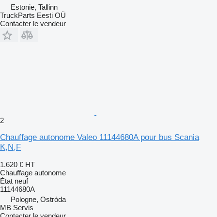
Estonie, Tallinn
TruckParts Eesti OÜ
Contacter le vendeur
2
Chauffage autonome Valeo 11144680A pour bus Scania
K,N,F
1.620 €
HT
Chauffage autonome
État
neuf
11144680A
Pologne, Ostróda
MB Servis
Contacter le vendeur