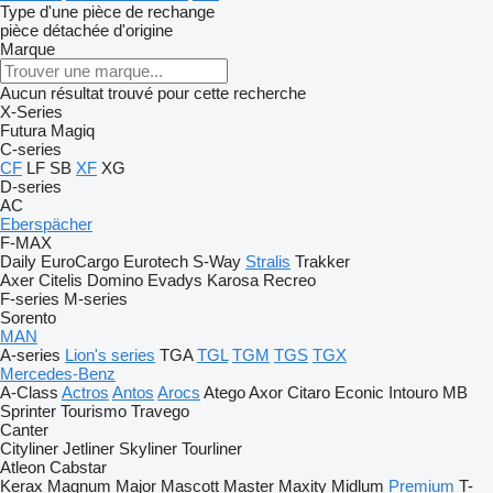
Type d'une pièce de rechange
pièce détachée d'origine
Marque
Aucun résultat trouvé pour cette recherche
X-Series
Futura
Magiq
C-series
CF
LF
SB
XF
XG
D-series
AC
Eberspächer
F-MAX
Daily
EuroCargo
Eurotech
S-Way
Stralis
Trakker
Axer
Citelis
Domino
Evadys
Karosa
Recreo
F-series
M-series
Sorento
MAN
A-series
Lion's series
TGA
TGL
TGM
TGS
TGX
Mercedes-Benz
A-Class
Actros
Antos
Arocs
Atego
Axor
Citaro
Econic
Intouro
MB
Sprinter
Tourismo
Travego
Canter
Cityliner
Jetliner
Skyliner
Tourliner
Atleon
Cabstar
Kerax
Magnum
Major
Mascott
Master
Maxity
Midlum
Premium
T-