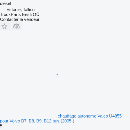
diesel
Estonie, Tallinn
TruckParts Eesti OÜ
Contacter le vendeur
chauffage autonome Valeo U4855
pour Volvo B7, B8, B9, B12 bus (2005-)
5