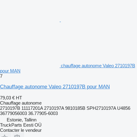
chauffage autonome Valeo 2710197B
pour MAN
7
Chauffage autonome Valeo 2710197B pour MAN
79,03 €
HT
Chauffage autonome
2710197B 11117201A 2710197A 9810185B SPH2710197A U4856
36779056003 36.77905-6003
Estonie, Tallinn
TruckParts Eesti OÜ
Contacter le vendeur