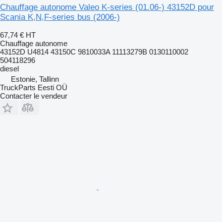
Chauffage autonome Valeo K-series (01.06-) 43152D pour
Scania K,N,F-series bus (2006-)
67,74 €
HT
Chauffage autonome
43152D U4814 43150C 9810033A 11113279B 0130110002
504118296
diesel
Estonie, Tallinn
TruckParts Eesti OÜ
Contacter le vendeur