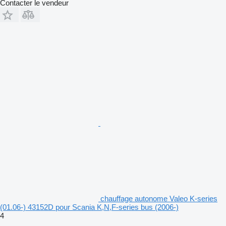
Contacter le vendeur
chauffage autonome Valeo K-series
(01.06-) 43152D pour Scania K,N,F-series bus (2006-)
4