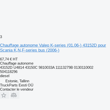
3
Chauffage autonome Valeo K-series (01.06-) 43152D pour
Scania K,N,F-series bus (2006-)
67,74 €
HT
Chauffage autonome
43152D U4814 43150C 9810033A 11113279B 0130110002
504118296
diesel
Estonie, Tallinn
TruckParts Eesti OÜ
Contacter le vendeur