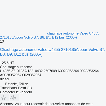
chauffage autonome Valeo U4855
2710185A pour Volvo B7, B8, B9, B12 bus (2005-)
10
Chauffage autonome Valeo U4855 2710185A pour Volvo B7,
B8, B9, B12 bus (2005-)
125 €
HT
Chauffage autonome
U4855 2710185A 13210432 2607609 A0028353264 0028353264
A0028352964 0028352964
diesel
Estonie, Tallinn
TruckParts Eesti OÜ
Contacter le vendeur
Abonnez-vous pour recevoir de nouvelles annonces de cette