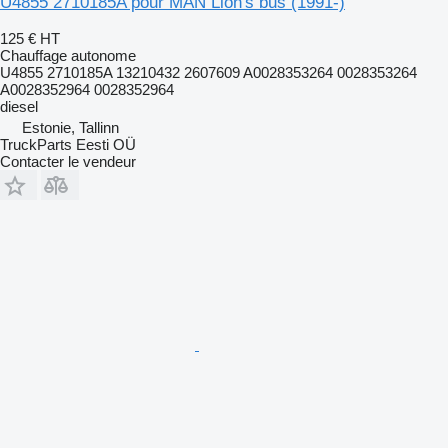
U4855 2710185A pour MAN Lion's bus (1991-)
125 €
HT
Chauffage autonome
U4855 2710185A 13210432 2607609 A0028353264 0028353264
A0028352964 0028352964
diesel
Estonie, Tallinn
TruckParts Eesti OÜ
Contacter le vendeur