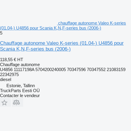
chauffage autonome Valeo K-series
(01.04-) U4856 pour Scania K,N,F-series bus (2006-)
5
Chauffage autonome Valeo K-series (01.04-) U4856 pour
Scania K,N,F-series bus (2006-)
118,55 €
HT
Chauffage autonome
U4856 11117198A 5704200240005 70347596 70347552 21083159
22342975
diesel
Estonie, Tallinn
TruckParts Eesti OÜ
Contacter le vendeur