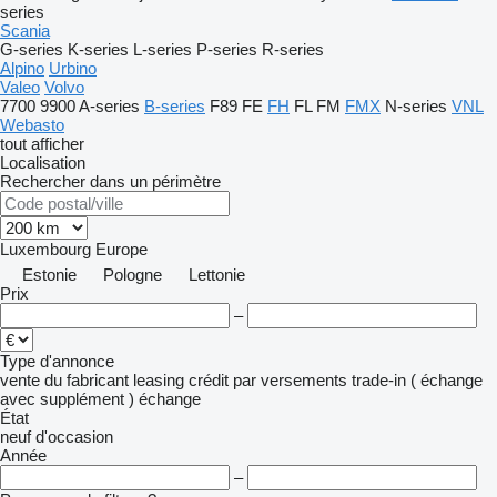
series
Scania
G-series
K-series
L-series
P-series
R-series
Alpino
Urbino
Valeo
Volvo
7700
9900
A-series
B-series
F89
FE
FH
FL
FM
FMX
N-series
VNL
Webasto
tout afficher
Localisation
Rechercher dans un périmètre
Luxembourg
Europe
Estonie
Pologne
Lettonie
Prix
–
Type d'annonce
vente
du fabricant
leasing
crédit
par versements
trade-in ( échange
avec supplément )
échange
État
neuf
d'occasion
Année
–