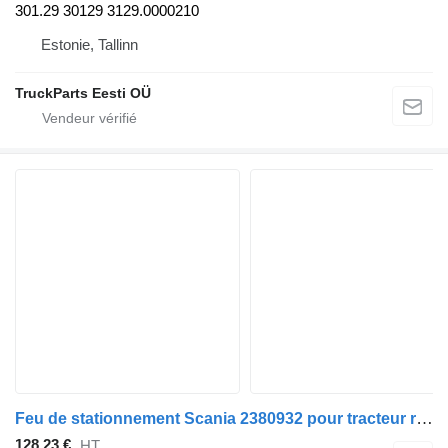
301.29 30129 3129.0000210
Estonie, Tallinn
TruckParts Eesti OÜ
Feu de stationnement Scania 2380932 pour tracteur routier Scania P,G,R,T-series (2004-2017)
128,23 €
HT