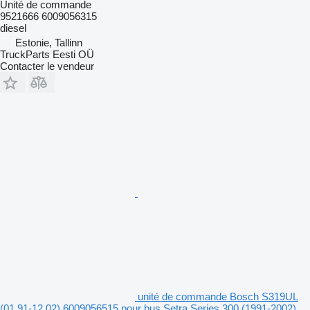
Unité de commande
9521666 6009056315
diesel
Estonie, Tallinn
TruckParts Eesti OÜ
Contacter le vendeur
unité de commande Bosch S319UL
(01.91-12.02) 6009056515 pour bus Setra Series 300 (1991-2002)