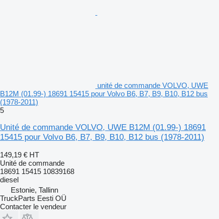
unité de commande VOLVO, UWE
B12M (01.99-) 18691 15415 pour Volvo B6, B7, B9, B10, B12 bus
(1978-2011)
5
Unité de commande VOLVO, UWE B12M (01.99-) 18691
15415 pour Volvo B6, B7, B9, B10, B12 bus (1978-2011)
149,19 €
HT
Unité de commande
18691 15415 10839168
diesel
Estonie, Tallinn
TruckParts Eesti OÜ
Contacter le vendeur