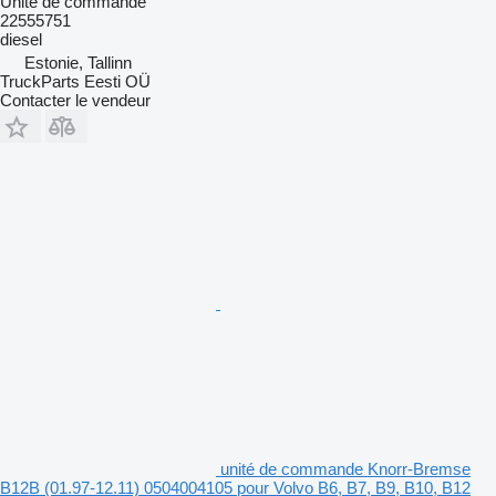
Unité de commande
22555751
diesel
Estonie, Tallinn
TruckParts Eesti OÜ
Contacter le vendeur
unité de commande Knorr-Bremse
B12B (01.97-12.11) 0504004105 pour Volvo B6, B7, B9, B10, B12