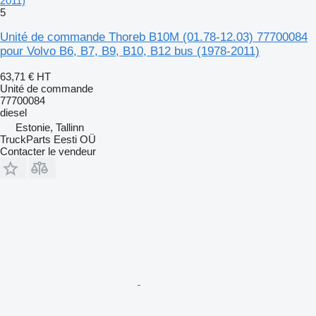
2011)
5
Unité de commande Thoreb B10M (01.78-12.03) 77700084
pour Volvo B6, B7, B9, B10, B12 bus (1978-2011)
63,71 €
HT
Unité de commande
77700084
diesel
Estonie, Tallinn
TruckParts Eesti OÜ
Contacter le vendeur