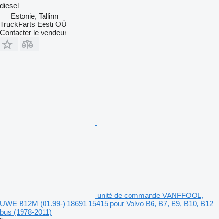
diesel
Estonie, Tallinn
TruckParts Eesti OÜ
Contacter le vendeur
unité de commande VANFFOOL,
UWE B12M (01.99-) 18691 15415 pour Volvo B6, B7, B9, B10, B12
bus (1978-2011)