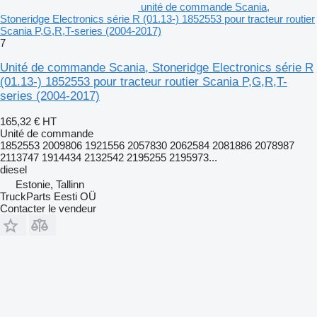
unité de commande Scania,
Stoneridge Electronics série R (01.13-) 1852553 pour tracteur routier
Scania P,G,R,T-series (2004-2017)
7
Unité de commande Scania, Stoneridge Electronics série R
(01.13-) 1852553 pour tracteur routier Scania P,G,R,T-
series (2004-2017)
165,32 €
HT
Unité de commande
1852553 2009806 1921556 2057830 2062584 2081886 2078987
2113747 1914434 2132542 2195255 2195973...
diesel
Estonie, Tallinn
TruckParts Eesti OÜ
Contacter le vendeur