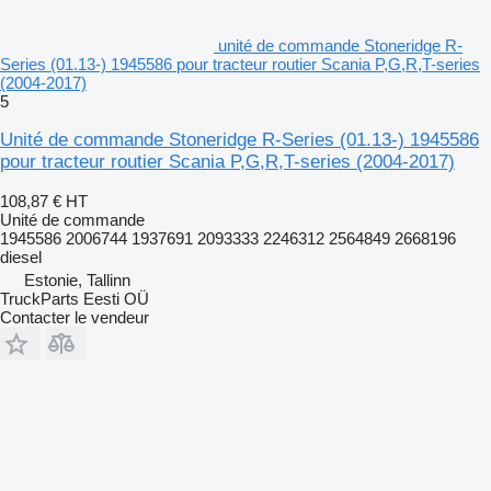
unité de commande Stoneridge R-
Series (01.13-) 1945586 pour tracteur routier Scania P,G,R,T-series
(2004-2017)
5
Unité de commande Stoneridge R-Series (01.13-) 1945586
pour tracteur routier Scania P,G,R,T-series (2004-2017)
108,87 €
HT
Unité de commande
1945586 2006744 1937691 2093333 2246312 2564849 2668196
diesel
Estonie, Tallinn
TruckParts Eesti OÜ
Contacter le vendeur