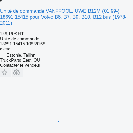
5
Unité de commande VANFFOOL, UWE B12M (01.99-)
18691 15415 pour Volvo B6, B7, B9, B10, B12 bus (1978-
2011)
149,19 €
HT
Unité de commande
18691 15415 10839168
diesel
Estonie, Tallinn
TruckParts Eesti OÜ
Contacter le vendeur