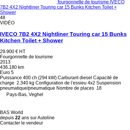
fourgonnette de tourisme IVECO
7B2 4X2 Nightliner Touring car 15 Bunks Kitchen Toilet +
Shower
48
VIDÉO
IVECO 7B2 4X2 Nightliner Touring car 15 Bunks
Kitchen Toilet + Shower
29.900 €
HT
Fourgonnette de tourisme
2013
436.180 km
Euro 5
Puissance
400 ch (294 kW)
Carburant
diesel
Capacité de
charge
2.340 kg
Configuration de l'essieu
4x2
Suspension
pneumatique/pneumatique
Nombre de places
18
Pays-Bas, Veghel
BAS World
depuis
22
ans sur Autoline
Contacter le vendeur