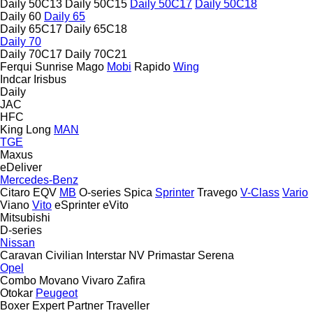
Daily 50C13
Daily 50C15
Daily 50C17
Daily 50C18
Daily 60
Daily 65
Daily 65C17
Daily 65C18
Daily 70
Daily 70C17
Daily 70C21
Ferqui Sunrise
Mago
Mobi
Rapido
Wing
Indcar
Irisbus
Daily
JAC
HFC
King Long
MAN
TGE
Maxus
eDeliver
Mercedes-Benz
Citaro
EQV
MB
O-series
Spica
Sprinter
Travego
V-Class
Vario
Viano
Vito
eSprinter
eVito
Mitsubishi
D-series
Nissan
Caravan
Civilian
Interstar
NV
Primastar
Serena
Opel
Combo
Movano
Vivaro
Zafira
Otokar
Peugeot
Boxer
Expert
Partner
Traveller