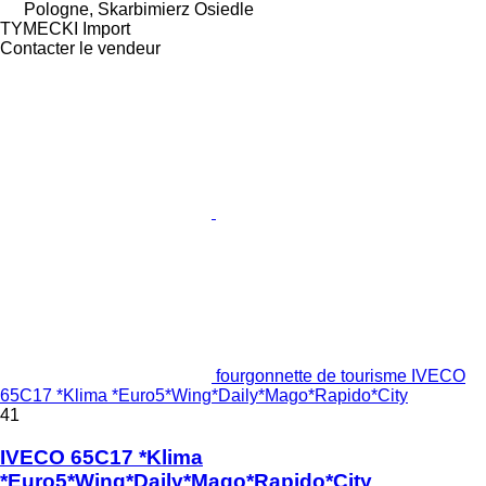
Pologne, Skarbimierz Osiedle
TYMECKI Import
Contacter le vendeur
fourgonnette de tourisme IVECO
65C17 *Klima *Euro5*Wing*Daily*Mago*Rapido*City
41
IVECO 65C17 *Klima
*Euro5*Wing*Daily*Mago*Rapido*City