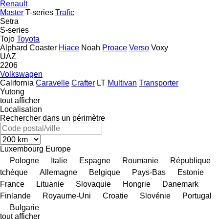
Renault
Master
T-series
Trafic
Setra
S-series
Tojo
Toyota
Alphard
Coaster
Hiace
Noah
Proace
Verso
Voxy
UAZ
2206
Volkswagen
California
Caravelle
Crafter
LT
Multivan
Transporter
Yutong
tout afficher
Localisation
Rechercher dans un périmètre
Luxembourg
Europe
Pologne
Italie
Espagne
Roumanie
République
tchèque
Allemagne
Belgique
Pays-Bas
Estonie
France
Lituanie
Slovaquie
Hongrie
Danemark
Finlande
Royaume-Uni
Croatie
Slovénie
Portugal
Bulgarie
tout afficher