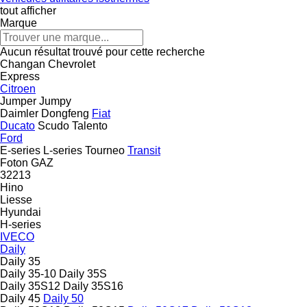
tout afficher
Marque
Aucun résultat trouvé pour cette recherche
Changan
Chevrolet
Express
Citroen
Jumper
Jumpy
Daimler
Dongfeng
Fiat
Ducato
Scudo
Talento
Ford
E-series
L-series
Tourneo
Transit
Foton
GAZ
32213
Hino
Liesse
Hyundai
H-series
IVECO
Daily
Daily 35
Daily 35-10
Daily 35S
Daily 35S12
Daily 35S16
Daily 45
Daily 50