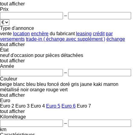
tout afficher
Prix
–
Type d'annonce
vente
location
enchère
du fabricant
leasing
crédit
par
versements
trade-in ( échange avec supplément )
échange
tout afficher
État
neuf
d'occasion
pour pièces détachées
tout afficher
Année
–
Couleur
beige
blanc
bleu
bleu foncé
doré
gris
jaune
kaki
marron
métallisé
noir
orange
rouge
vert
tout afficher
Euro
Euro 2
Euro 3
Euro 4
Euro 5
Euro 6
Euro 7
tout afficher
Kilométrage
–
km
Caractéristiques