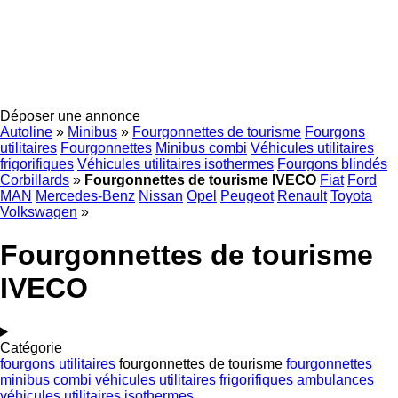
Déposer une annonce
Autoline
»
Minibus
»
Fourgonnettes de tourisme
Fourgons
utilitaires
Fourgonnettes
Minibus combi
Véhicules utilitaires
frigorifiques
Véhicules utilitaires isothermes
Fourgons blindés
Corbillards
»
Fourgonnettes de tourisme IVECO
Fiat
Ford
MAN
Mercedes-Benz
Nissan
Opel
Peugeot
Renault
Toyota
Volkswagen
»
Fourgonnettes de tourisme
IVECO
Catégorie
fourgons utilitaires
fourgonnettes de tourisme
fourgonnettes
minibus combi
véhicules utilitaires frigorifiques
ambulances
véhicules utilitaires isothermes