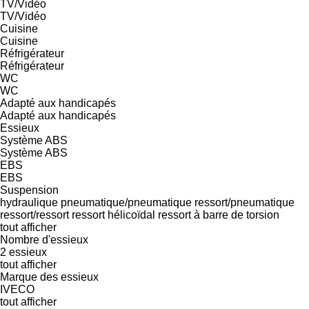
TV/Vidéo
TV/Vidéo
Cuisine
Cuisine
Réfrigérateur
Réfrigérateur
WC
WC
Adapté aux handicapés
Adapté aux handicapés
Essieux
Système ABS
Système ABS
EBS
EBS
Suspension
hydraulique
pneumatique/pneumatique
ressort/pneumatique
ressort/ressort
ressort hélicoïdal
ressort à barre de torsion
tout afficher
Nombre d'essieux
2 essieux
tout afficher
Marque des essieux
IVECO
tout afficher