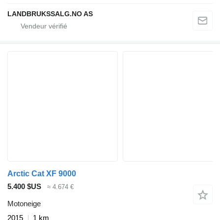
LANDBRUKSSALG.NO AS
Arctic Cat XF 9000
5.400 $US
≈ 4.674 €
Motoneige
2015
1 km