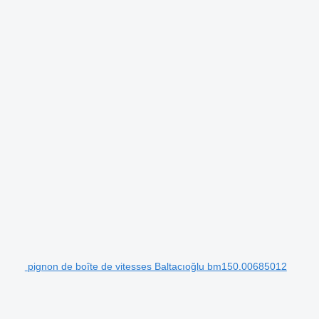
.
pignon de boîte de vitesses Baltacıoğlu bm150.00685012