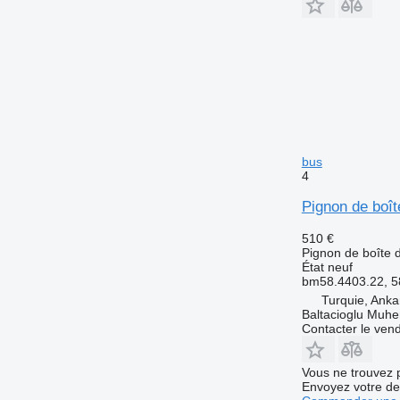
bus
4
Pignon de boît
510 €
Pignon de boîte d
État
neuf
bm58.4403.22, 5
Turquie, Anka
Baltacioglu Muhen
Contacter le ven
Vous ne trouvez 
Envoyez votre de