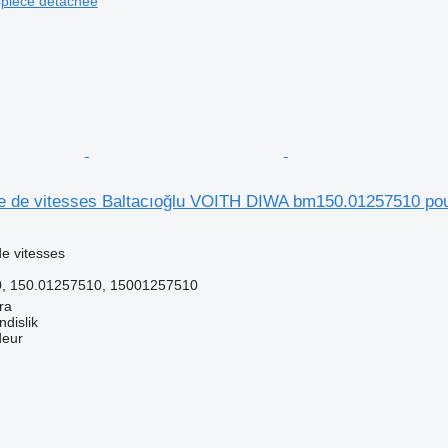
pièce détachée
te de vitesses Baltacıoğlu VOITH DIWA bm150.01257510 po
e vitesses
, 150.01257510, 15001257510
ra
dislik
deur