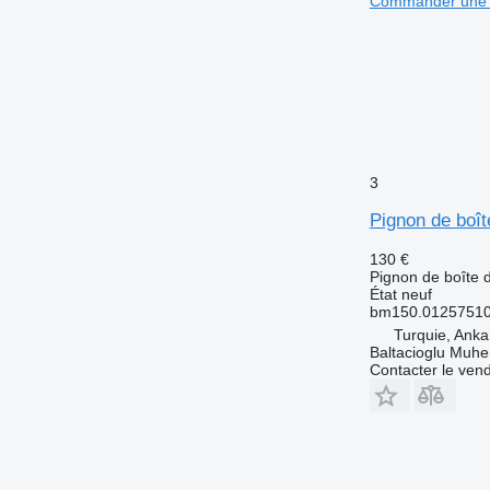
Commander une 
3
Pignon de boî
130 €
Pignon de boîte d
État
neuf
bm150.01257510
Turquie, Anka
Baltacioglu Muhen
Contacter le ven