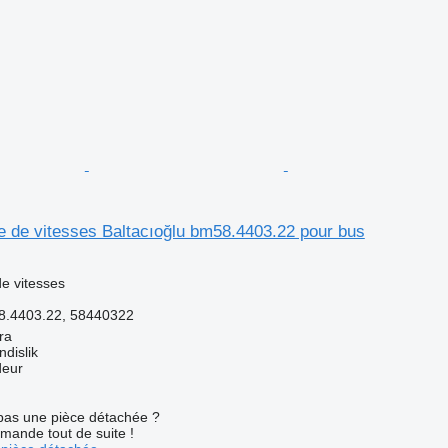
e de vitesses Baltacıoğlu bm58.4403.22 pour bus
e vitesses
8.4403.22, 58440322
ra
dislik
deur
pas une pièce détachée ?
mande tout de suite !