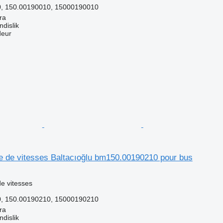
, 150.00190010, 15000190010
ra
dislik
deur
te de vitesses Baltacıoğlu bm150.00190210 pour bus
e vitesses
, 150.00190210, 15000190210
ra
dislik