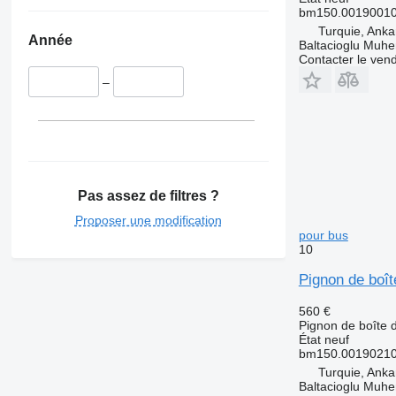
bm150.00190010
Turquie, Anka
Année
Baltacioglu Muhen
Contacter le ven
–
Pas assez de filtres ?
Proposer une modification
pour bus
10
Pignon de boî
560 €
Pignon de boîte d
État
neuf
bm150.00190210
Turquie, Anka
Baltacioglu Muhen