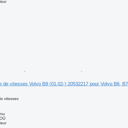
deur
e de vitesses Volvo B9 (01.02-) 20532217 pour Volvo B6, B
e vitesses
mmu
 OÜ
deur