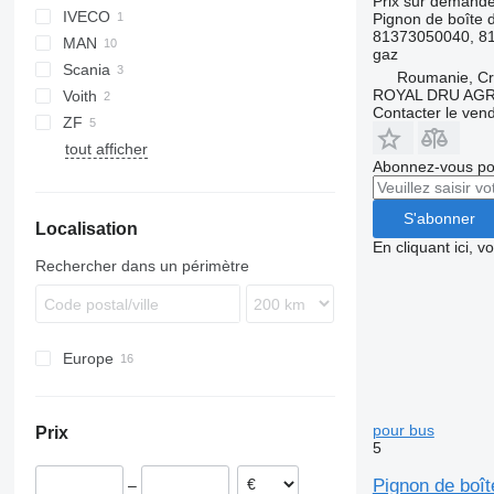
Prix sur demand
IVECO
Pignon de boîte d
81373050040, 81
MAN
Crossway
Crossway
gaz
Scania
Daily
A-series
Roumanie, Cri
ROYAL DRU AGR
Voith
Magelys
Lion's series
K-series
Contacter le ven
ZF
Proway
L-series
B-series
tout afficher
Abonnez-vous pou
S'abonner
Localisation
En cliquant ici, 
Rechercher dans un périmètre
Europe
Estonie
Roumanie
pour bus
Prix
5
Pignon de boî
–