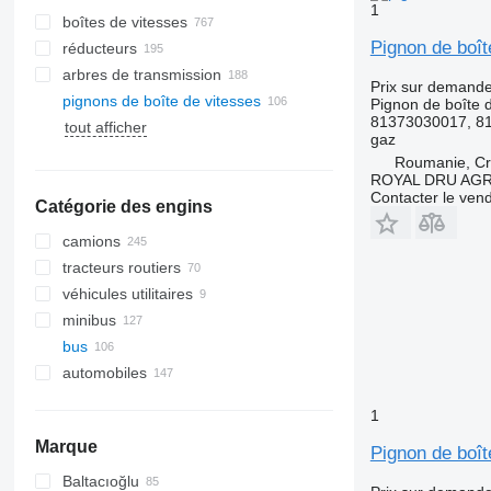
1
boîtes de vitesses
Pignon de boî
réducteurs
arbres de transmission
Prix sur demand
pignons de boîte de vitesses
Pignon de boîte d
81373030017, 8
tout afficher
gaz
Roumanie, Cri
ROYAL DRU AGR
Contacter le ven
Catégorie des engins
camions
tracteurs routiers
véhicules utilitaires
minibus
bus
automobiles
1
Marque
Pignon de boî
Baltacıoğlu