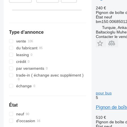
240 €
Pignon de boîte d
État
neuf
bm150.00685012
Turquie, Anka
Baltacioglu Muhen
Type d'annonce
Contacter le ven
vente
du fabricant
leasing
crédit
par versements
trade-in ( échange avec supplément )
échange
pour bus
5
État
Pignon de boî
neuf
510 €
d'occasion
Pignon de boîte d
État
neuf