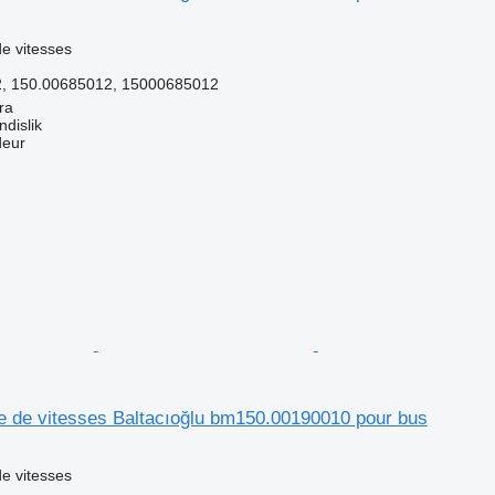
e vitesses
, 150.00685012, 15000685012
ra
dislik
deur
te de vitesses Baltacıoğlu bm150.00190010 pour bus
e vitesses