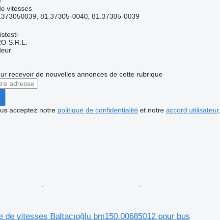
e
e vitesses
373050039, 81.37305-0040, 81.37305-0039
stesti
O S.R.L.
deur
r recevoir de nouvelles annonces de cette rubrique
vous acceptez notre
politique de confidentialité
et notre
accord utilisateur
te de vitesses Baltacıoğlu bm150.00685012 pour bus