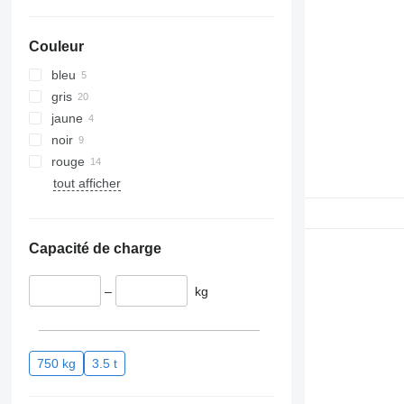
Couleur
bleu
gris
jaune
noir
rouge
tout afficher
Capacité de charge
–
kg
750 kg
3.5 t