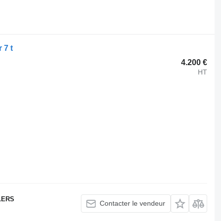
.
 7 t
4.200 €
HT
LERS
Contacter le vendeur