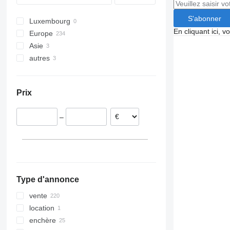
S'abonner
Luxembourg
En cliquant ici, 
Europe
Asie
Pays-Bas
autres
Allemagne
Turquie
Pologne
Chine
Chili
Belgique
Ukraine
Prix
Roumanie
Argentine
Danemark
–
Hongrie
Portugal
tout afficher
Type d'annonce
vente
location
enchère