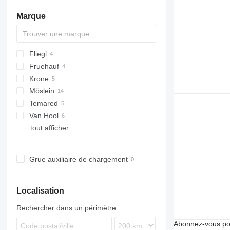
Marque
Fliegl
MSX
Merkury
BPA
A1010
Fruehauf
TPS
Krone
ZPS
AC
D-series
Möslein
ADP
Temared
AZ
T-series
Kaiser
PA
Van Hool
THT
tout afficher
Tandem
Grue auxiliaire de chargement
Localisation
Rechercher dans un périmètre
Abonnez-vous pou