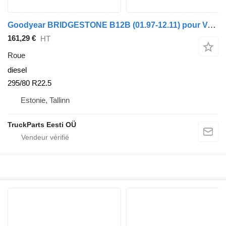
Goodyear BRIDGESTONE B12B (01.97-12.11) pour Volvo B6, B7, B9, B10, B12 bus (1978-2011)
161,29 €
HT
Roue
diesel
295/80 R22.5
Estonie, Tallinn
TruckParts Eesti OÜ