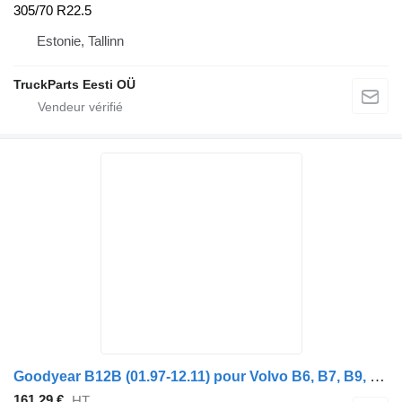
305/70 R22.5
Estonie, Tallinn
TruckParts Eesti OÜ
Goodyear B12B (01.97-12.11) pour Volvo B6, B7, B9, B10, B12 bus (1978-2011)
161,29 €
HT