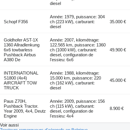
diesel
Année: 1979, puissance: 304
Schopf F356
ch (223 kW), carburant:
35.000 €
diesel
Goldhofer AST-1X
Année: 2007, kilométrage:
1360 Allradlenkung
122.565 km, puissance: 1360
6x6 towbarless
ch (1000 kW), carburant:
49.900 €
Pushback Airbus
diesel, configuration de
A380 De
l'essieu: 6x6
INTERNATIONAL
Année: 1988, kilométrage:
S1800 (4x4)
15.000 km, puissance: 220
45.000 €
AIRCRAFT TOW
ch (162 kW), carburant:
TRUCK
diesel
Paus Z70H,
Année: 2009, puissance: 156
Pushback Tractor.
ch (115 kW), carburant:
8.900 €
Year 2009, 4x4, Deutz
diesel, configuration de
Engine
l'essieu: 4x4
Voir aussi
Tracteurs remorqueurs d'aéronefs en Belgique