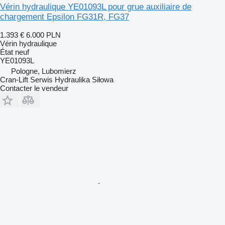
Vérin hydraulique YE01093L pour grue auxiliaire de
chargement Epsilon FG31R, FG37
1.393 €
6.000 PLN
Vérin hydraulique
État
neuf
YE01093L
Pologne, Lubomierz
Cran-Lift Serwis Hydraulika Siłowa
Contacter le vendeur