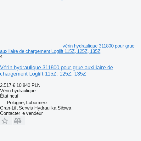
vérin hydraulique 311800 pour grue
auxiliaire de chargement Loglift 115Z, 125Z, 135Z
4
Vérin hydraulique 311800 pour grue auxiliaire de
chargement Loglift 115Z, 125Z, 135Z
2.517 €
10.840 PLN
Vérin hydraulique
État
neuf
Pologne, Lubomierz
Cran-Lift Serwis Hydraulika Siłowa
Contacter le vendeur