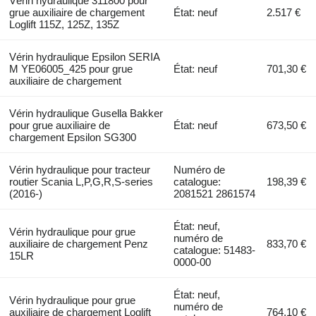
Vérin hydraulique 311800 pour
grue auxiliaire de chargement
État: neuf
2.517 €
Loglift 115Z, 125Z, 135Z
Vérin hydraulique Epsilon SERIA
M YE06005_425 pour grue
État: neuf
701,30 €
auxiliaire de chargement
Vérin hydraulique Gusella Bakker
pour grue auxiliaire de
État: neuf
673,50 €
chargement Epsilon SG300
Vérin hydraulique pour tracteur
Numéro de
routier Scania L,P,G,R,S-series
catalogue:
198,39 €
(2016-)
2081521 2861574
État: neuf,
Vérin hydraulique pour grue
numéro de
auxiliaire de chargement Penz
833,70 €
catalogue: 51483-
15LR
0000-00
État: neuf,
Vérin hydraulique pour grue
numéro de
auxiliaire de chargement Loglift
764,10 €