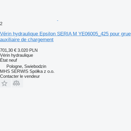
2
Vérin hydraulique Epsilon SERIA M YE06005_425 pour grue
auxiliaire de chargement
701,30 €
3.020 PLN
Vérin hydraulique
État
neuf
Pologne, Swiebodzin
MHS SERWIS Spółka z o.o.
Contacter le vendeur