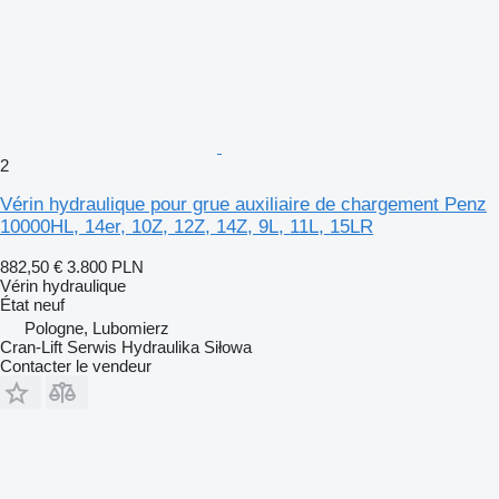
2
Vérin hydraulique pour grue auxiliaire de chargement Penz
10000HL, 14er, 10Z, 12Z, 14Z, 9L, 11L, 15LR
882,50 €
3.800 PLN
Vérin hydraulique
État
neuf
Pologne, Lubomierz
Cran-Lift Serwis Hydraulika Siłowa
Contacter le vendeur