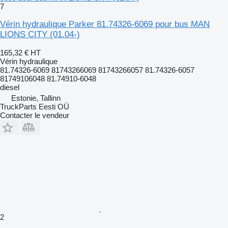
7
Vérin hydraulique Parker 81.74326-6069 pour bus MAN
LIONS CITY (01.04-)
165,32 €
HT
Vérin hydraulique
81.74326-6069 81743266069 81743266057 81.74326-6057
81749106048 81.74910-6048
diesel
Estonie, Tallinn
TruckParts Eesti OÜ
Contacter le vendeur
2