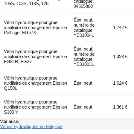
catalogue:
105S, 108S, 118S, 125
94565800
État: neuf,
Vérin hydraulique pour grue
numéro de
auxiliaire de chargement Epsilon
1.742 €
catalogue:
Palfinger FG57X
YE01094L
État: neuf,
Vérin hydraulique pour grue
numéro de
auxiliaire de chargement Epsilon
1.393 €
catalogue:
FG31R, FG37
YE01093L
Vérin hydraulique pour grue
auxiliaire de chargement Epsilon
État: neuf
1.624 €
Q150L
Vérin hydraulique pour grue
auxiliaire de chargement Epsilon
État: neuf
1.361 €
S300 Y
Voir aussi
Vérins hydrauliques en Belgique