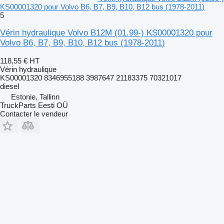
KS00001320 pour Volvo B6, B7, B9, B10, B12 bus (1978-2011)
5
Vérin hydraulique Volvo B12M (01.99-) KS00001320 pour
Volvo B6, B7, B9, B10, B12 bus (1978-2011)
118,55 €
HT
Vérin hydraulique
KS00001320 8346955188 3987647 21183375 70321017
diesel
Estonie, Tallinn
TruckParts Eesti OÜ
Contacter le vendeur