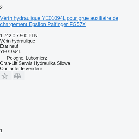
2
Vérin hydraulique YE01094L pour grue auxiliaire de
chargement Epsilon Palfinger FG57X
1.742 €
7.500 PLN
Vérin hydraulique
État
neuf
YE01094L
Pologne, Lubomierz
Cran-Lift Serwis Hydraulika Siłowa
Contacter le vendeur
1