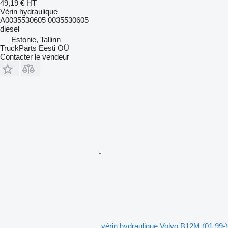
49,19 €
HT
Vérin hydraulique
A0035530605 0035530605
diesel
Estonie, Tallinn
TruckParts Eesti OÜ
Contacter le vendeur
vérin hydraulique Volvo B12M (01.99-)