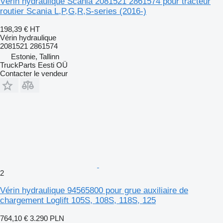
Vérin hydraulique Scania 2081521 2861574 pour tracteur
routier Scania L,P,G,R,S-series (2016-)
198,39 €
HT
Vérin hydraulique
2081521 2861574
Estonie, Tallinn
TruckParts Eesti OÜ
Contacter le vendeur
2
Vérin hydraulique 94565800 pour grue auxiliaire de
chargement Loglift 105S, 108S, 118S, 125
764,10 €
3.290 PLN