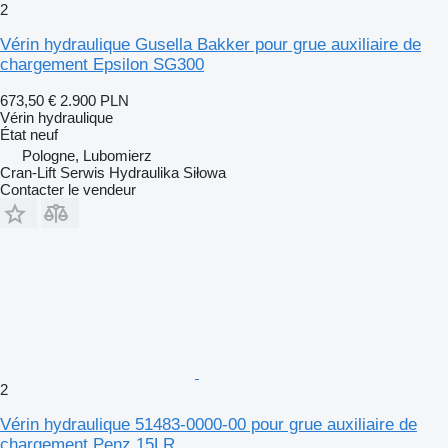
2
Vérin hydraulique Gusella Bakker pour grue auxiliaire de
chargement Epsilon SG300
673,50 €
2.900 PLN
Vérin hydraulique
État
neuf
Pologne, Lubomierz
Cran-Lift Serwis Hydraulika Siłowa
Contacter le vendeur
2
Vérin hydraulique 51483-0000-00 pour grue auxiliaire de
chargement Penz 15LR