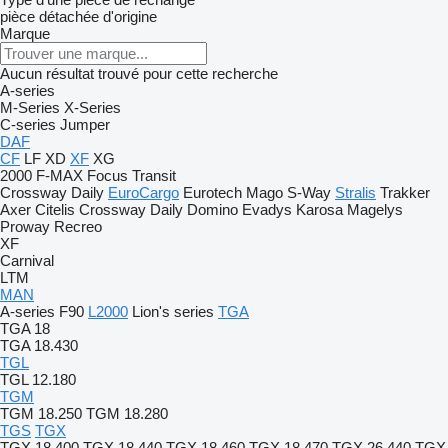
pièce détachée d'origine
Marque
Aucun résultat trouvé pour cette recherche
A-series
M-Series
X-Series
C-series
Jumper
DAF
CF
LF
XD
XF
XG
2000
F-MAX
Focus
Transit
Crossway
Daily
EuroCargo
Eurotech
Mago
S-Way
Stralis
Trakker
Axer
Citelis
Crossway
Daily
Domino
Evadys
Karosa
Magelys
Proway
Recreo
XF
Carnival
LTM
MAN
A-series
F90
L2000
Lion's series
TGA
TGA 18
TGA 18.430
TGL
TGL 12.180
TGM
TGM 18.250
TGM 18.280
TGS
TGX
TGX 18.400
TGX 18.440
TGX 18.460
TGX 18.470
TGX 26.440
TGX