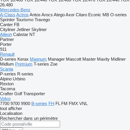
26.480
Mercedes-Benz
A-Class
Actros
Antos
Arocs
Atego
Axor
Citaro
Econic
MB
O-series
Sprinter
Tourismo
Travego
Canter
FB
Cityliner
Jetliner
Skyliner
Atleon
Cabstar
NT
Partner
Porter
911
Renault
D-series
Kerax
Magnum
Manager
Mascott
Master
Maxity
Midliner
Midlum
Premium
T-series
Zoe
Scania
P-series
R-series
Alpino
Urbino
Rexton
Tacoma
Crafter
Golf
Transporter
Volvo
7700
9700
9900
B-series
FH
FL
FM
FMX
VNL
tout afficher
Localisation
Rechercher dans un périmètre