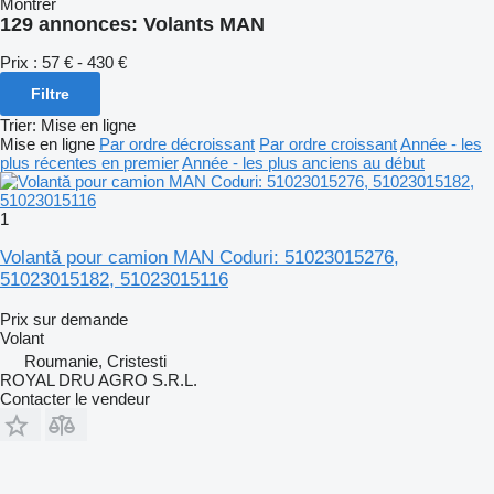
Montrer
129 annonces:
Volants MAN
Prix :
57 € - 430 €
Filtre
Trier
:
Mise en ligne
Mise en ligne
Par ordre décroissant
Par ordre croissant
Année - les
plus récentes en premier
Année - les plus anciens au début
1
Volantă pour camion MAN Coduri: 51023015276,
51023015182, 51023015116
Prix sur demande
Volant
Roumanie, Cristesti
ROYAL DRU AGRO S.R.L.
Contacter le vendeur