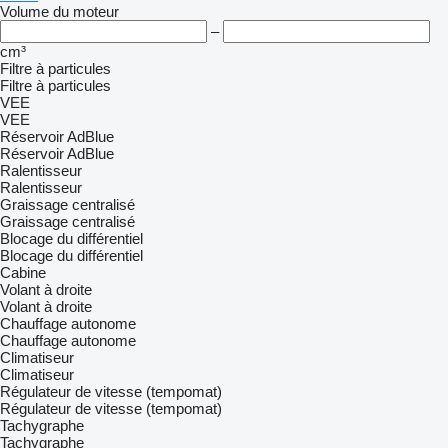
Volume du moteur
–
cm³
Filtre à particules
Filtre à particules
VEE
VEE
Réservoir AdBlue
Réservoir AdBlue
Ralentisseur
Ralentisseur
Graissage centralisé
Graissage centralisé
Blocage du différentiel
Blocage du différentiel
Cabine
Volant à droite
Volant à droite
Chauffage autonome
Chauffage autonome
Climatiseur
Climatiseur
Régulateur de vitesse (tempomat)
Régulateur de vitesse (tempomat)
Tachygraphe
Tachygraphe