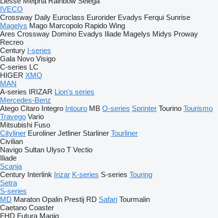
Liesse
Melpha
Rainbow
Selega
IVECO
Crossway
Daily
Euroclass
Eurorider
Evadys
Ferqui Sunrise
Magelys
Mago
Marcopolo
Rapido
Wing
Ares
Crossway
Domino
Evadys
Iliade
Magelys
Midys
Proway
Recreo
Century
I-series
Gala
Novo
Visigo
C-series
LC
HIGER
XMQ
MAN
A-series
IRIZAR
Lion's series
Mercedes-Benz
Atego
Citaro
Integro
Intouro
MB
O-series
Sprinter
Tourino
Tourismo
Travego
Vario
Mitsubishi Fuso
Cityliner
Euroliner
Jetliner
Starliner
Tourliner
Civilian
Navigo
Sultan
Ulyso T
Vectio
Iliade
Scania
Century
Interlink
Irizar
K-series
S-series
Touring
Setra
S-series
MD
Maraton
Opalin
Prestij
RD
Safari
Tourmalin
Caetano
Coaster
FHD
Futura
Magiq