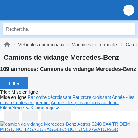
Véhicules communaux
Machines communales
Camio
Camions de vidange Mercedes-Benz
109 annonces:
Camions de vidange Mercedes-Benz
Filtre
Trier
:
Mise en ligne
Mise en ligne
Par ordre décroissant
Par ordre croissant
Année - les
plus récentes en premier
Année - les plus anciens au début
Kilométrage ⬊
Kilométrage ⬈