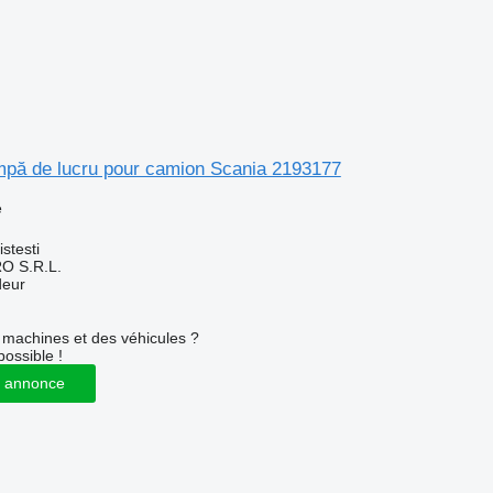
mpă de lucru pour camion Scania 2193177
e
stesti
O S.R.L.
deur
machines et des véhicules ?
possible !
 annonce