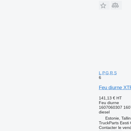
L,P,G,R,S
6
Feu diurne XT
141,13 €
HT
Feu diurne
1607060307 160
diesel
Estonie, Talli
TruckParts Eesti
Contacter le ven