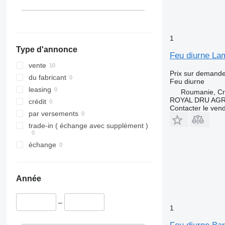
1
Type d'annonce
Feu diurne La
vente
Prix sur demand
du fabricant
Feu diurne
leasing
Roumanie, Cri
ROYAL DRU AGR
crédit
Contacter le ven
par versements
trade-in ( échange avec supplément )
échange
Année
–
1