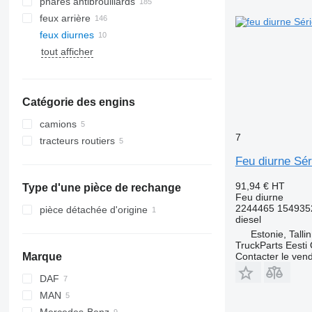
phares antibrouillards
feux arrière
feux diurnes
tout afficher
Catégorie des engins
camions
7
tracteurs routiers
Feu diurne Sér
91,94 €
HT
Type d'une pièce de rechange
Feu diurne
2244465 154935
pièce détachée d'origine
diesel
Estonie, Talli
TruckParts Eesti
Contacter le ven
Marque
DAF
MAN
XF