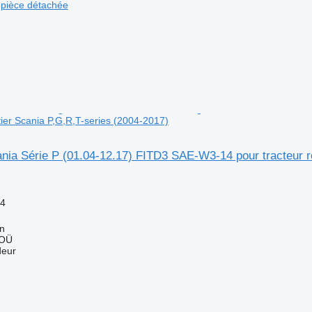
pièce détachée
tier Scania P,G,R,T-series (2004-2017)
nia Série P (01.04-12.17) FITD3 SAE-W3-14 pour tracteur r
4
nn
 OÜ
deur