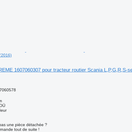
 (2016)
REME 1607060307 pour tracteur routier Scania L,P,G,R,S-se
7060578
nn
 OÜ
deur
pas une pièce détachée ?
mande tout de suite !