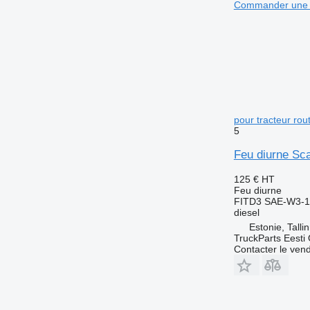
Commander une 
pour tracteur rou
5
Feu diurne Sca
125 €
HT
Feu diurne
FITD3 SAE-W3-1
diesel
Estonie, Talli
TruckParts Eesti
Contacter le ven