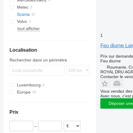
Mercedes-Benz
A-series
Metec
Lion's series
Actros
Scania
TGS
Citaro
Volvo
TGX
MB
R-series
Alpino
Astromega
tout afficher
Urbino
FM
R410
1
FMX
Feu diurne La
Localisation
Prix sur demand
Rechercher dans un périmètre
Feu diurne
Roumanie, Cri
ROYAL DRU AGR
Contacter le ven
Luxembourg
Vous vendez des 
Europe
Avec nous, c'est 
Estonie
Déposer une
Roumanie
Prix
–