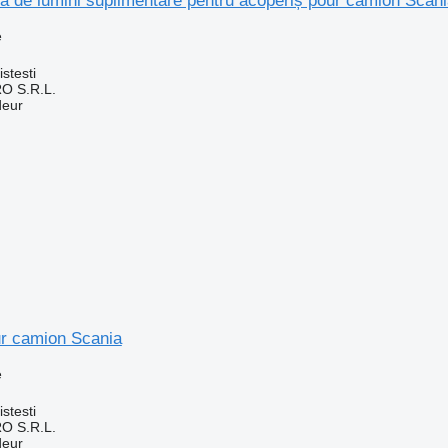
ă de lumini suplimentare pentru acoperiș pour camion Scania
e
stesti
O S.R.L.
deur
ur camion Scania
e
stesti
O S.R.L.
deur