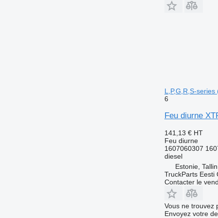
L,P,G,R,S-series
6
Feu diurne XT
141,13 €
HT
Feu diurne
1607060307 160
diesel
Estonie, Talli
TruckParts Eesti
Contacter le ven
Vous ne trouvez 
Envoyez votre de