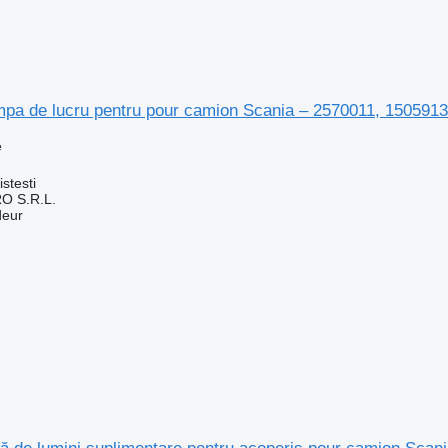
mpa de lucru pentru pour camion Scania – 2570011, 150591
e
stesti
O S.R.L.
deur