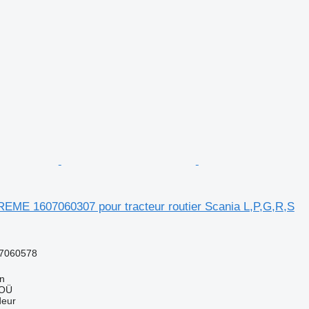
REME 1607060307 pour tracteur routier Scania L,P,G,R,S
7060578
nn
 OÜ
deur