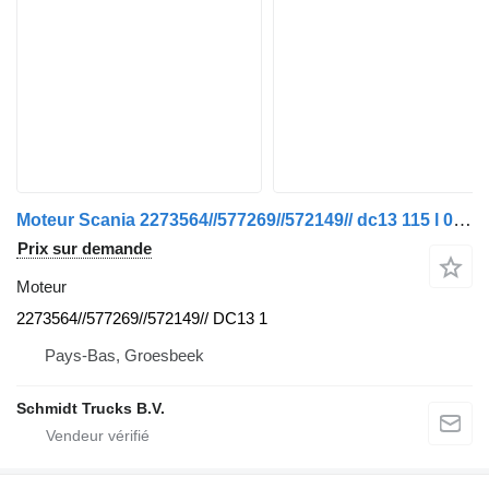
Moteur Scania 2273564//577269//572149// dc13 115 l 01 410 pk euro 6 pour camion
Prix sur demande
Moteur
2273564//577269//572149// DC13 1
Pays-Bas, Groesbeek
Schmidt Trucks B.V.