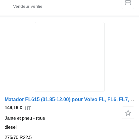
Matador FL615 (01.85-12.00) pour Volvo FL, FL6, FL7, FL10, FL12, FS718 (1985-2005)
149,19 €
HT
Jante et pneu - roue
diesel
275/70 R22.5