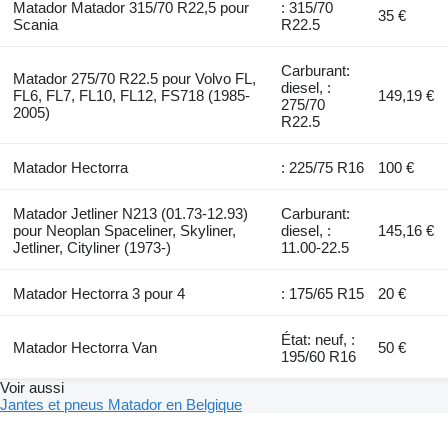
Matador Matador 315/70 R22,5 pour
: 315/70
35 €
Scania
R22.5
Carburant:
Matador 275/70 R22.5 pour Volvo FL,
diesel, :
FL6, FL7, FL10, FL12, FS718 (1985-
149,19 €
275/70
2005)
R22.5
Matador Hectorra
: 225/75 R16
100 €
Matador Jetliner N213 (01.73-12.93)
Carburant:
pour Neoplan Spaceliner, Skyliner,
diesel, :
145,16 €
Jetliner, Cityliner (1973-)
11.00-22.5
Matador Hectorra 3 pour 4
: 175/65 R15
20 €
État: neuf, :
Matador Hectorra Van
50 €
195/60 R16
Voir aussi
Jantes et pneus Matador en Belgique