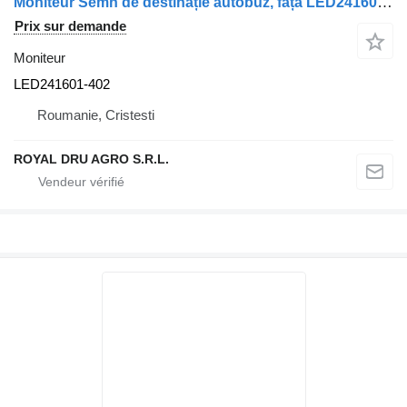
Moniteur Semn de destinație autobuz, față LED241601-402 pour camion Scania – LED24X160-13, 4, , LED241601402
Prix sur demande
Moniteur
LED241601-402
Roumanie, Cristesti
ROYAL DRU AGRO S.R.L.