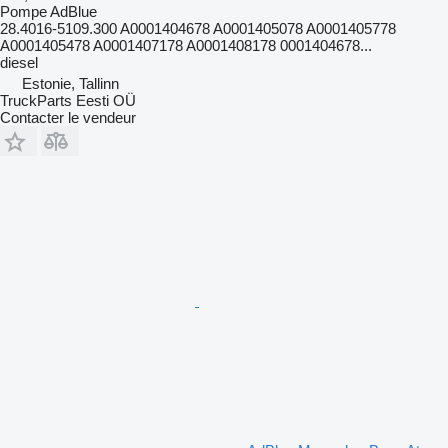
Pompe AdBlue
28.4016-5109.300 A0001404678 A0001405078 A0001405778
A0001405478 A0001407178 A0001408178 0001404678...
diesel
Estonie, Tallinn
TruckParts Eesti OÜ
Contacter le vendeur