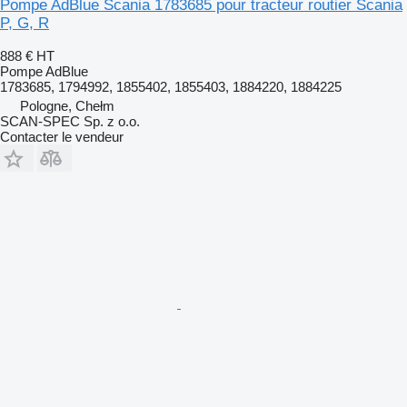
Pompe AdBlue Scania 1783685 pour tracteur routier Scania
P, G, R
888 €
HT
Pompe AdBlue
1783685, 1794992, 1855402, 1855403, 1884220, 1884225
Pologne, Chełm
SCAN-SPEC Sp. z o.o.
Contacter le vendeur