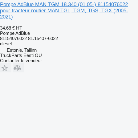
Pompe AdBlue MAN TGM 18.340 (01.05-) 81154076022
pour tracteur routier MAN TGL, TGM, TGS, TGX (2005-
2021)
34,68 €
HT
Pompe AdBlue
81154076022 81.15407-6022
diesel
Estonie, Tallinn
TruckParts Eesti OÜ
Contacter le vendeur