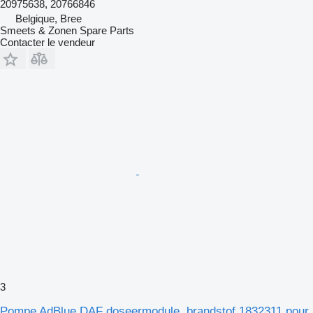
20975638, 20766846
Belgique, Bree
Smeets & Zonen Spare Parts
Contacter le vendeur
3
Pompe AdBlue DAF doseermodule, brandstof 1832311 pour