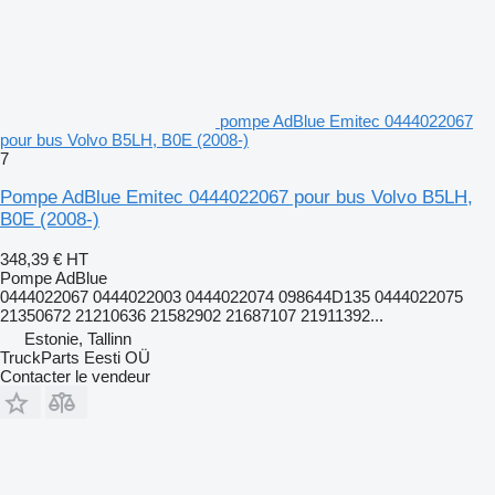
pompe AdBlue Emitec 0444022067
pour bus Volvo B5LH, B0E (2008-)
7
Pompe AdBlue Emitec 0444022067 pour bus Volvo B5LH,
B0E (2008-)
348,39 €
HT
Pompe AdBlue
0444022067 0444022003 0444022074 098644D135 0444022075
21350672 21210636 21582902 21687107 21911392...
Estonie, Tallinn
TruckParts Eesti OÜ
Contacter le vendeur