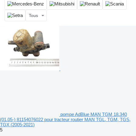
Tous
pompe AdBlue MAN TGM 18.340
(01.05-) 81154076022 pour tracteur routier MAN TGL, TGM, TGS,
TGX (2005-2021)
5