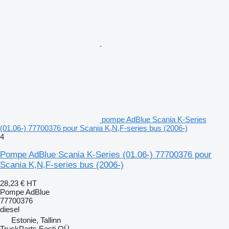
pompe AdBlue Scania K-Series
(01.06-) 77700376 pour Scania K,N,F-series bus (2006-)
4
Pompe AdBlue Scania K-Series (01.06-) 77700376 pour
Scania K,N,F-series bus (2006-)
28,23 €
HT
Pompe AdBlue
77700376
diesel
Estonie, Tallinn
TruckParts Eesti OÜ