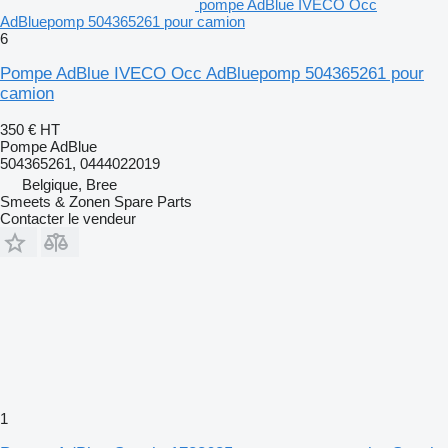
pompe AdBlue IVECO Occ
AdBluepomp 504365261 pour camion
6
Pompe AdBlue IVECO Occ AdBluepomp 504365261 pour
camion
350 €
HT
Pompe AdBlue
504365261, 0444022019
Belgique, Bree
Smeets & Zonen Spare Parts
Contacter le vendeur
1