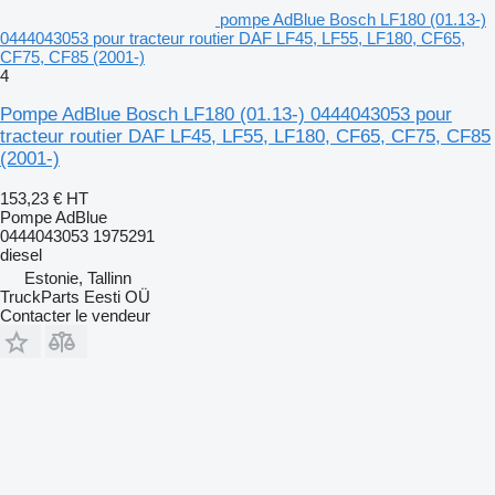
pompe AdBlue Bosch LF180 (01.13-)
0444043053 pour tracteur routier DAF LF45, LF55, LF180, CF65,
CF75, CF85 (2001-)
4
Pompe AdBlue Bosch LF180 (01.13-) 0444043053 pour
tracteur routier DAF LF45, LF55, LF180, CF65, CF75, CF85
(2001-)
153,23 €
HT
Pompe AdBlue
0444043053 1975291
diesel
Estonie, Tallinn
TruckParts Eesti OÜ
Contacter le vendeur