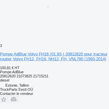
3
Pompe AdBlue Volvo FH16 (01.93-) 20812620 pour tracteur
routier Volvo FH12, FH16, NH12, FH, VNL780 (1993-2014)
100,81 €
HT
Pompe AdBlue
20812620 21073825 21715211
diesel
Estonie, Tallinn
TruckParts Eesti OÜ
Contacter le vendeur