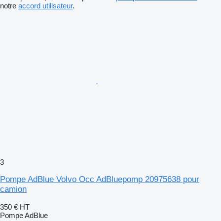
notre
accord utilisateur
.
3
Pompe AdBlue Volvo Occ AdBluepomp 20975638 pour
camion
350 €
HT
Pompe AdBlue