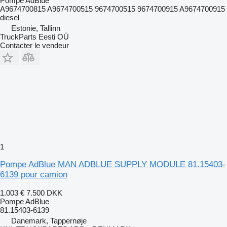
Pompe AdBlue
A9674700815 A9674700515 9674700515 9674700915 A9674700915
diesel
Estonie, Tallinn
TruckParts Eesti OÜ
Contacter le vendeur
1
Pompe AdBlue MAN ADBLUE SUPPLY MODULE 81.15403-
6139 pour camion
1.003 €
7.500 DKK
Pompe AdBlue
81.15403-6139
Danemark, Tappernøje